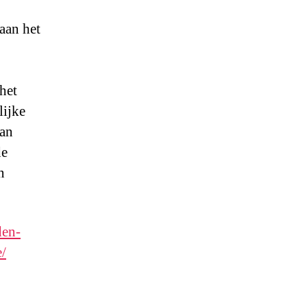
 aan het
het
lijke
kan
de
n
den-
/