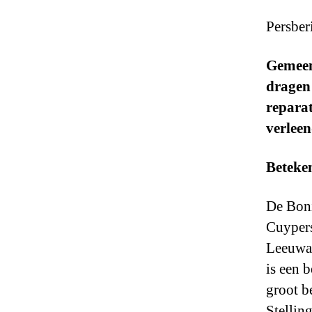
Persber
Gemeen
dragen 
reparat
verleen
Beteken
De Boni
Cuypers
Leeuwar
is een 
groot b
Stellin