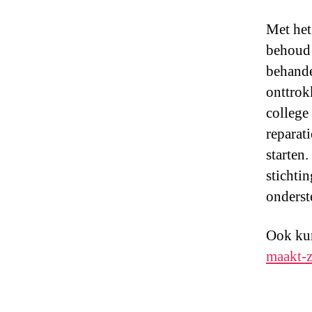
Met het
behoud 
behande
onttrok
college
reparati
starten.
stichti
onderst
Ook kun
maakt-z