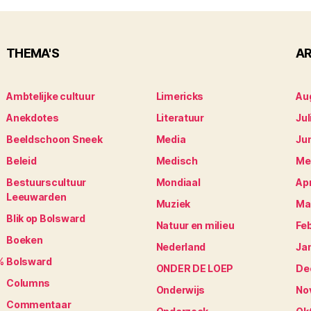
THEMA'S
AR
Ambtelijke cultuur
Limericks
Au
Anekdotes
Literatuur
Jul
Beeldschoon Sneek
Media
Ju
Beleid
Medisch
Me
Bestuurscultuur
Mondiaal
Apr
Leeuwarden
Muziek
Ma
Blik op Bolsward
Natuur en milieu
Fe
Boeken
Nederland
Ja
%
Bolsward
ONDER DE LOEP
De
Columns
Onderwijs
No
Commentaar