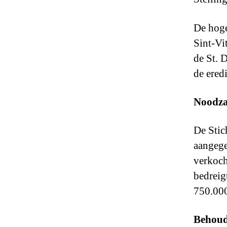
De hoge
Sint-Vi
de St. 
de ered
Noodzak
De Stic
aangege
verkoch
bedreig
750.000
Behoud