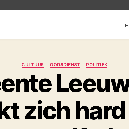
H
Categorieën
CULTUUR
GODSDIENST
POLITIEK
ente Leeuw
t zich hard