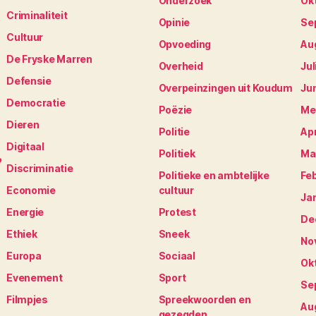
Onderzoek
Ok
Criminaliteit
Opinie
Se
Cultuur
Opvoeding
Au
De Fryske Marren
Overheid
Jul
Defensie
Overpeinzingen uit Koudum
Ju
Democratie
Poëzie
Me
Dieren
Politie
Apr
Digitaal
Politiek
Ma
?
Discriminatie
Politieke en ambtelijke
Fe
Economie
cultuur
Ja
Energie
Protest
De
Ethiek
Sneek
No
Europa
Sociaal
Ok
Evenement
Sport
Se
Filmpjes
Spreekwoorden en
Au
gezegden