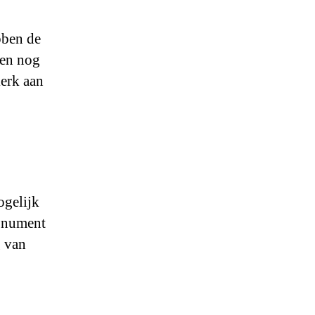
bben de
een nog
erk aan
ogelijk
monument
g van