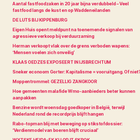
Aantal fastfoodzaken in 20 jaar bijna verdubbeld – Veel
fastfood langs de kust en op Waddeneilanden
DE LUTS BIJ KIPPENBURG
Eigen Huis opent meldpunt na toenemende signalen van
agressieve verkoop bij verduurzaming
Herman verkoopt vlak over de grens verboden wapens:
‘Mensen voelen zich onveilig’
KLAAS OEDZES EXPOSEERT IN IJSBRECHTUM
Sneker econoom Gorter: Kapitalisme = vooruitgang. Of niet
Moppentrommel: GEZELLIG ZANGKOOR
Hoe gemeenten malafide Wmo-aanbieders beter kunnen
aanpakken
Benzine wordt woensdag goedkoper in België, terwijl
Nederland rond de recordprijs blijft hangen
Rabo-topman blij met beweging op stikstofdossier:
‘Verdienmodel van boeren blijft cruciaal’
WYTSKE HEIDA: EK KIJ OP IT SKROK