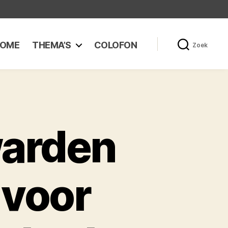
OME
THEMA’S
COLOFON
Zoek
arden
 voor