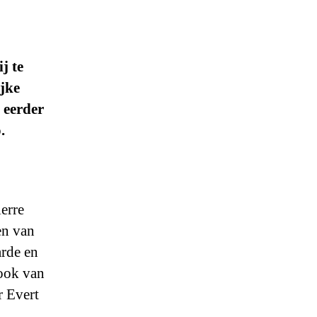
j te
jke
 eerder
.
erre
en van
arde en
 ook van
r Evert