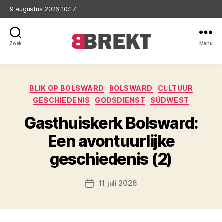
9 augustus 2026 10:17
Zoek
Menu
Brekt
Categorieën
BLIK OP BOLSWARD
BOLSWARD
CULTUUR
GESCHIEDENIS
GODSDIENST
SÚDWEST
Gasthuiskerk Bolsward:
Een avontuurlijke
geschiedenis (2)
11 juli 2026
Berichtdatum