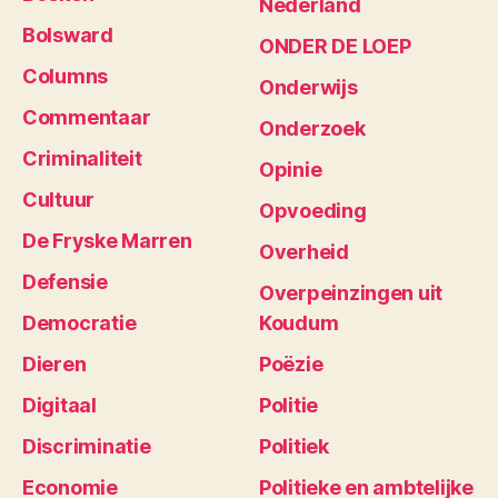
Nederland
Bolsward
ONDER DE LOEP
Columns
Onderwijs
Commentaar
Onderzoek
Criminaliteit
Opinie
Cultuur
Opvoeding
De Fryske Marren
Overheid
Defensie
Overpeinzingen uit
Democratie
Koudum
Dieren
Poëzie
Digitaal
Politie
Discriminatie
Politiek
Economie
Politieke en ambtelijke