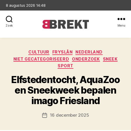
8 augustus 2026 14:48
Zoek
Menu
Brekt
Categorieën
CULTUUR
FRYSLÂN
NEDERLAND
NIET GECATEGORISEERD
ONDERZOEK
SNEEK
SPORT
Elfstedentocht, AquaZoo
en Sneekweek bepalen
imago Friesland
16 december 2025
Berichtdatum