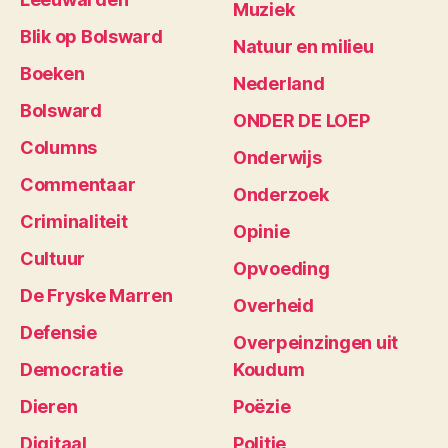
Muziek
Blik op Bolsward
Natuur en milieu
Boeken
Nederland
Bolsward
ONDER DE LOEP
Columns
Onderwijs
Commentaar
Onderzoek
Criminaliteit
Opinie
Cultuur
Opvoeding
De Fryske Marren
Overheid
Defensie
Overpeinzingen uit
Democratie
Koudum
Dieren
Poëzie
Digitaal
Politie