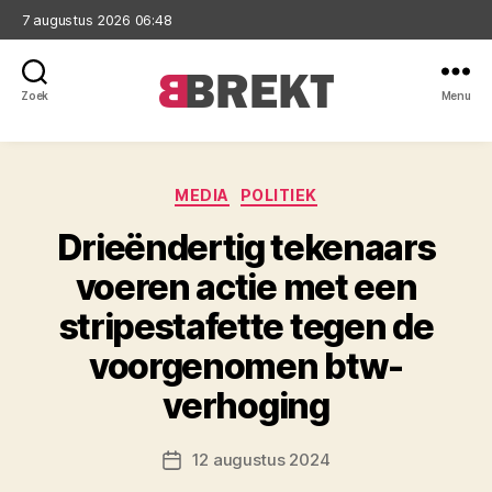
7 augustus 2026 06:48
Zoek
Menu
Brekt
Categorieën
MEDIA
POLITIEK
Drieëndertig tekenaars
voeren actie met een
stripestafette tegen de
voorgenomen btw-
verhoging
12 augustus 2024
Berichtdatum