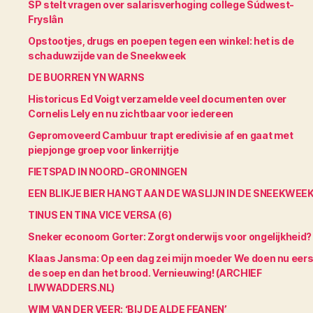
SP stelt vragen over salarisverhoging college Súdwest-
Fryslân
Opstootjes, drugs en poepen tegen een winkel: het is de
schaduwzijde van de Sneekweek
DE BUORREN YN WARNS
Historicus Ed Voigt verzamelde veel documenten over
Cornelis Lely en nu zichtbaar voor iedereen
Gepromoveerd Cambuur trapt eredivisie af en gaat met
piepjonge groep voor linkerrijtje
FIETSPAD IN NOORD-GRONINGEN
EEN BLIKJE BIER HANGT AAN DE WASLIJN IN DE SNEEKWEE
TINUS EN TINA VICE VERSA (6)
Sneker econoom Gorter: Zorgt onderwijs voor ongelijkheid?
Klaas Jansma: Op een dag zei mijn moeder We doen nu eers
de soep en dan het brood. Vernieuwing! (ARCHIEF
LIWWADDERS.NL)
WIM VAN DER VEER: ‘BIJ DE ALDE FEANEN’