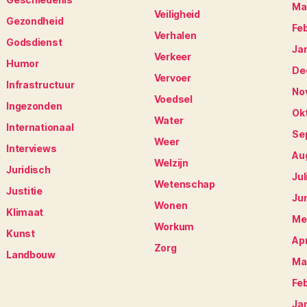
Ma
Veiligheid
Gezondheid
Fe
Verhalen
Godsdienst
Ja
Verkeer
Humor
De
Vervoer
Infrastructuur
No
Voedsel
Ingezonden
Ok
Water
Internationaal
Se
Weer
Interviews
Au
Welzijn
Juridisch
Jul
Wetenschap
Justitie
Ju
Wonen
Klimaat
Me
Workum
Kunst
Apr
Zorg
Landbouw
Ma
Fe
Ja