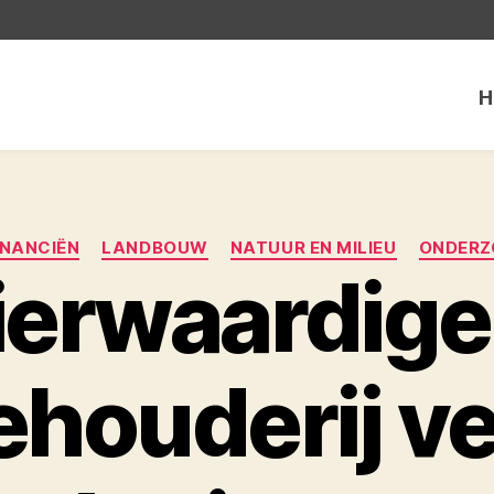
H
Categorieën
INANCIËN
LANDBOUW
NATUUR EN MILIEU
ONDERZ
ierwaardige
ehouderij ve