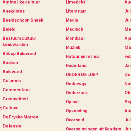
Ambtelijke cultuur
Limericks
Au
Anekdotes
Literatuur
Jul
Beeldschoon Sneek
Media
Ju
Beleid
Medisch
Me
Bestuurscultuur
Mondiaal
Apr
Leeuwarden
Muziek
Ma
Blik op Bolsward
Natuur en milieu
Fe
Boeken
Nederland
Ja
Bolsward
ONDER DE LOEP
De
Columns
K
Onderwijs
No
Commentaar
Onderzoek
Ok
Criminaliteit
Opinie
Se
Cultuur
t
Opvoeding
Au
De Fryske Marren
Overheid
Jul
Defensie
Overpeinzingen uit Koudum
Ju