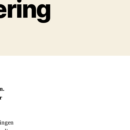
ering
n.
r
ringen