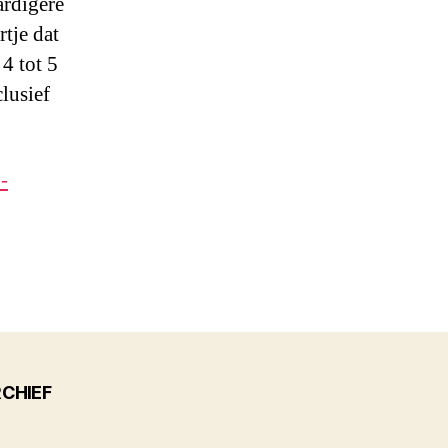
ardigere
rtje dat
4 tot 5
clusief
-
CHIEF