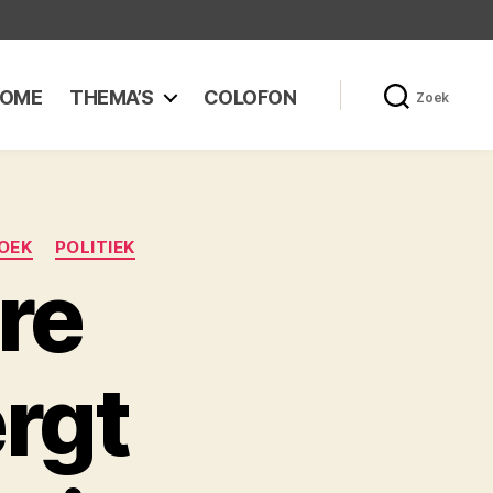
OME
THEMA’S
COLOFON
Zoek
OEK
POLITIEK
re
rgt