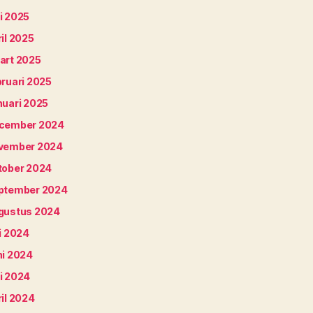
i 2025
il 2025
art 2025
bruari 2025
nuari 2025
cember 2024
vember 2024
tober 2024
ptember 2024
gustus 2024
i 2024
ni 2024
i 2024
il 2024