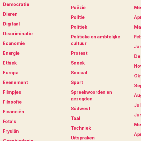
Democratie
Poëzie
Me
Dieren
Politie
Apr
Digitaal
Politiek
Ma
Discriminatie
Politieke en ambtelijke
Fe
Economie
cultuur
Ja
Energie
Protest
De
Ethiek
Sneek
No
Europa
Sociaal
Ok
Evenement
Sport
Se
Filmpjes
Spreekwoorden en
Au
gezegden
Filosofie
Jul
Súdwest
Financiën
Ju
Taal
Foto's
Me
Techniek
Fryslân
Apr
Uitspraken
Geschiedenis