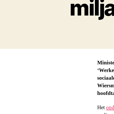
milj
Minist
‘Werken
sociaa
Wiersma
hoofdt
Het
ond