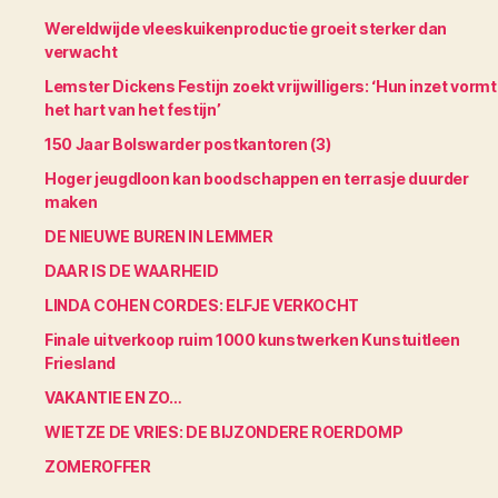
Wereldwijde vleeskuikenproductie groeit sterker dan
verwacht
Lemster Dickens Festijn zoekt vrijwilligers: ‘Hun inzet vormt
het hart van het festijn’
150 Jaar Bolswarder postkantoren (3)
Hoger jeugdloon kan boodschappen en terrasje duurder
maken
DE NIEUWE BUREN IN LEMMER
DAAR IS DE WAARHEID
LINDA COHEN CORDES: ELFJE VERKOCHT
Finale uitverkoop ruim 1000 kunstwerken Kunstuitleen
Friesland
VAKANTIE EN ZO…
WIETZE DE VRIES: DE BIJZONDERE ROERDOMP
ZOMEROFFER