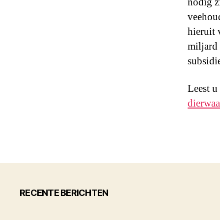
nodig z
veehoud
hieruit
miljard
subsidi
Leest u
dierwaa
RECENTE BERICHTEN