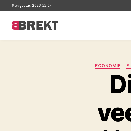
6 augustus 2026 22:24
Brekt
ECONOMIE
F
D
ve