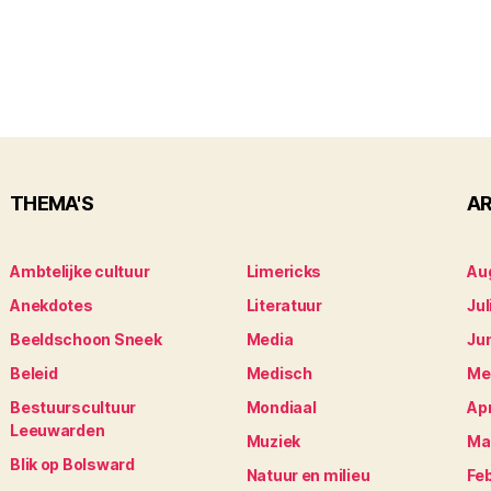
THEMA'S
AR
Ambtelijke cultuur
Limericks
Au
Anekdotes
Literatuur
Jul
Beeldschoon Sneek
Media
Ju
Beleid
Medisch
Me
Bestuurscultuur
Mondiaal
Apr
Leeuwarden
Muziek
Ma
Blik op Bolsward
Natuur en milieu
Fe