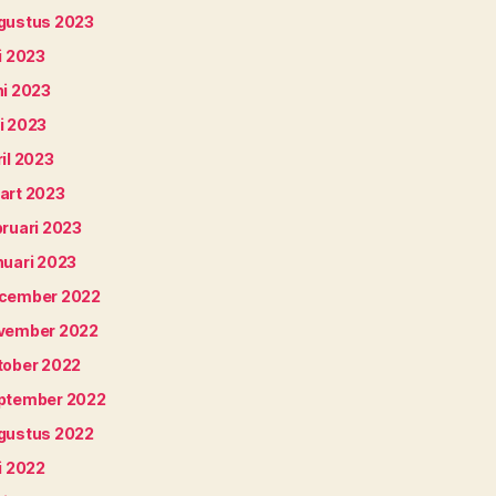
gustus 2023
i 2023
ni 2023
i 2023
il 2023
art 2023
bruari 2023
nuari 2023
cember 2022
vember 2022
tober 2022
ptember 2022
gustus 2022
i 2022