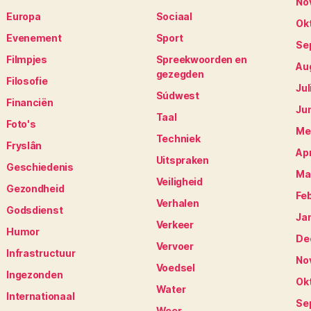
No
Europa
Sociaal
Ok
Evenement
Sport
Se
Filmpjes
Spreekwoorden en
Au
gezegden
Filosofie
Jul
Súdwest
Financiën
Ju
Taal
Foto's
Me
Techniek
Fryslân
Apr
Uitspraken
Geschiedenis
Ma
Veiligheid
Gezondheid
Fe
Verhalen
Godsdienst
Ja
Verkeer
Humor
De
Vervoer
Infrastructuur
No
Voedsel
Ingezonden
Ok
Water
Internationaal
Se
Weer