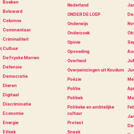
Boeken
Nederland
Ja
Bolsward
ONDER DE LOEP
De
Columns
K
Onderwijs
No
Commentaar
Onderzoek
Ok
Criminaliteit
Opinie
Se
Cultuur
t
Opvoeding
Au
De Fryske Marren
Overheid
Jul
Defensie
Overpeinzingen uit Koudum
Ju
Democratie
Poëzie
Me
Dieren
Politie
Apr
Digitaal
Politiek
Ma
Discriminatie
Politieke en ambtelijke
Fe
Economie
cultuur
Ja
Energie
Protest
De
Ethiek
Sneek