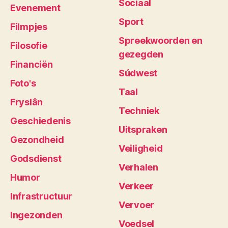
Sociaal
Evenement
Sport
Filmpjes
Spreekwoorden en
Filosofie
gezegden
Financiën
Súdwest
Foto's
Taal
Fryslân
Techniek
Geschiedenis
Uitspraken
Gezondheid
Veiligheid
Godsdienst
Verhalen
Humor
Verkeer
Infrastructuur
Vervoer
Ingezonden
Voedsel