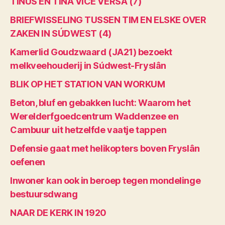
TINUS EN TINA VICE VERSA (7)
BRIEFWISSELING TUSSEN TIM EN ELSKE OVER
ZAKEN IN SÚDWEST (4)
Kamerlid Goudzwaard (JA21) bezoekt
melkveehouderij in Súdwest-Fryslân
BLIK OP HET STATION VAN WORKUM
Beton, bluf en gebakken lucht: Waarom het
Werelderfgoedcentrum Waddenzee en
Cambuur uit hetzelfde vaatje tappen
Defensie gaat met helikopters boven Fryslân
oefenen
Inwoner kan ook in beroep tegen mondelinge
bestuursdwang
NAAR DE KERK IN 1920