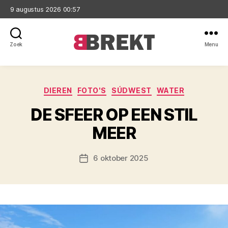
9 augustus 2026 00:57
Zoek
Menu
Brekt
Categorieën
DIEREN
FOTO'S
SÚDWEST
WATER
DE SFEER OP EEN STIL
MEER
6 oktober 2025
Berichtdatum