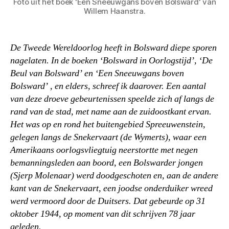
Foto uit het boek 'Een Sneeuwgans boven Bolsward' van
Willem Haanstra.
De Tweede Wereldoorlog heeft in Bolsward diepe sporen
nagelaten. In de boeken ‘Bolsward in Oorlogstijd’, ‘De
Beul van Bolsward’ en ‘Een Sneeuwgans boven
Bolsward’ , en elders, schreef ik daarover. Een aantal
van deze droeve gebeurtenissen speelde zich af langs de
rand van de stad, met name aan de zuidoostkant ervan.
Het was op en rond het buitengebied Spreeuwenstein,
gelegen langs de Snekervaart (de Wymerts), waar een
Amerikaans oorlogsvliegtuig neerstortte met negen
bemanningsleden aan boord, een Bolswarder jongen
(Sjerp Molenaar) werd doodgeschoten en, aan de andere
kant van de Snekervaart, een joodse onderduiker wreed
werd vermoord door de Duitsers. Dat gebeurde op 31
oktober 1944, op moment van dit schrijven 78 jaar
geleden.