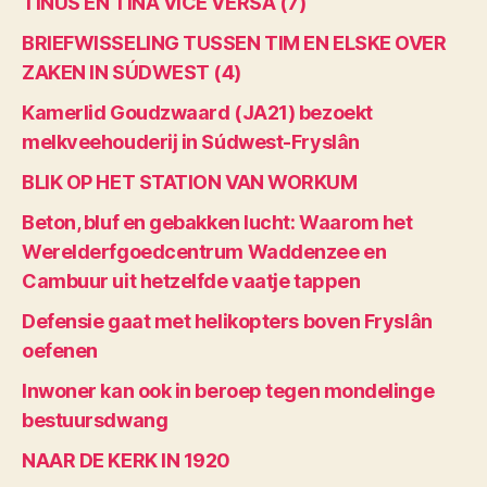
TINUS EN TINA VICE VERSA (7)
BRIEFWISSELING TUSSEN TIM EN ELSKE OVER
ZAKEN IN SÚDWEST (4)
Kamerlid Goudzwaard (JA21) bezoekt
melkveehouderij in Súdwest-Fryslân
BLIK OP HET STATION VAN WORKUM
Beton, bluf en gebakken lucht: Waarom het
Werelderfgoedcentrum Waddenzee en
Cambuur uit hetzelfde vaatje tappen
Defensie gaat met helikopters boven Fryslân
oefenen
Inwoner kan ook in beroep tegen mondelinge
bestuursdwang
NAAR DE KERK IN 1920