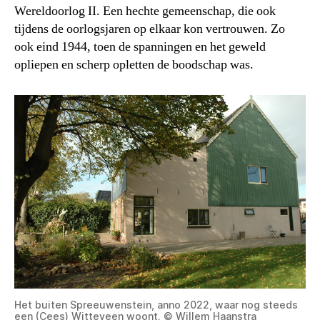
Wereldoorlog II. Een hechte gemeenschap, die ook
tijdens de oorlogsjaren op elkaar kon vertrouwen. Zo
ook eind 1944, toen de spanningen en het geweld
opliepen en scherp opletten de boodschap was.
Het buiten Spreeuwenstein, anno 2022, waar nog steeds
een (Cees) Witteveen woont. © Willem Haanstra