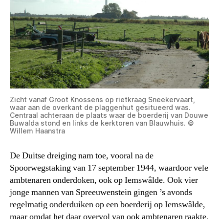
Zicht vanaf Groot Knossens op rietkraag Sneekervaart,
waar aan de overkant de plaggenhut gesitueerd was.
Centraal achteraan de plaats waar de boerderij van Douwe
Buwalda stond en links de kerktoren van Blauwhuis. ©
Willem Haanstra
De Duitse dreiging nam toe, vooral na de
Spoorwegstaking van 17 september 1944, waardoor vele
ambtenaren onderdoken, ook op Iemswâlde. Ook vier
jonge mannen van Spreeuwenstein gingen ’s avonds
regelmatig onderduiken op een boerderij op Iemswâlde,
maar omdat het daar overvol van ook ambtenaren raakte,