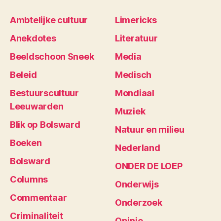
Ambtelijke cultuur
Limericks
Anekdotes
Literatuur
Beeldschoon Sneek
Media
Beleid
Medisch
Bestuurscultuur
Mondiaal
Leeuwarden
Muziek
Blik op Bolsward
Natuur en milieu
Boeken
Nederland
Bolsward
ONDER DE LOEP
Columns
Onderwijs
Commentaar
Onderzoek
Criminaliteit
Opinie