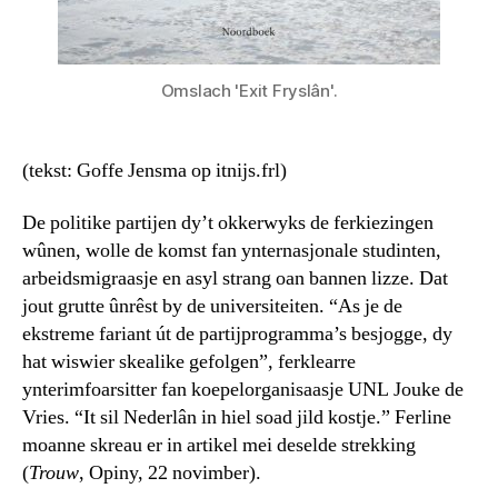
Omslach 'Exit Fryslân'.
(tekst: Goffe Jensma op itnijs.frl)
De politike partijen dy’t okkerwyks de ferkiezingen
wûnen, wolle de komst fan ynternasjonale studinten,
arbeidsmigraasje en asyl strang oan bannen lizze. Dat
jout grutte ûnrêst by de universiteiten. “As je de
ekstreme fariant út de partijprogramma’s besjogge, dy
hat wiswier skealike gefolgen”, ferklearre
ynterimfoarsitter fan koepelorganisaasje UNL Jouke de
Vries. “It sil Nederlân in hiel soad jild kostje.” Ferline
moanne skreau er in artikel mei deselde strekking
(
Trouw
, Opiny, 22 novimber).