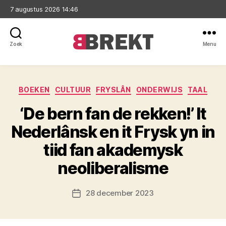
7 augustus 2026 14:46
Zoek
Menu
Brekt
Categorieën
BOEKEN
CULTUUR
FRYSLÂN
ONDERWIJS
TAAL
‘De bern fan de rekken!’ It
Nederlânsk en it Frysk yn in
tiid fan akademysk
neoliberalisme
28 december 2023
Berichtdatum