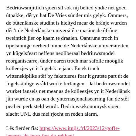
Bedriuwsmjittich sjoen sil sok nij belied yndie net goed
útpakke, dêryn hat De Vries sûnder mis gelyk. Ommers,
de bûtenlânske studint is hieltyd mear de brânje wurden
dêr’t de Nederlânske universitêre masine de ôfrûne
tweintich jier op kaam te draaien. Oantrune troch in
tipelsinnige oerheid binne de Nederlânske universiteiten
yn kûgelsfeart neffens neoliberaal bedriuwsmodel
reorganisearre, ûnder oaren troch mar safolle mooglik
kolleezjes yn it Ingelsk te jaan. En ek troch
wittenskiplike stêf by fakatueres foar it grutste part út de
Ingelsktalige wrâld wei te ferfangen. Dat bedriuwsmodel
wurket fansels net mear as de kolleezjes yn it Nederlânsk
jûn wurde en as oan de ynternasjonalisearring fan de stêf
peal en perk steld wurdt. Bedriuwsekonomysk sjoen
slacht UNL dus mei rjocht en reden alarm.
Lês fierder fia:
https://www.itnijs.frl/2023/12/goffe-
jensma-de-bern-fan-de-rekken/