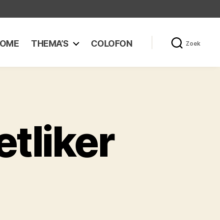
OME
THEMA’S
COLOFON
Zoek
tliker