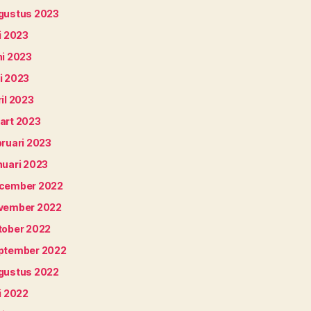
gustus 2023
i 2023
ni 2023
i 2023
il 2023
art 2023
bruari 2023
nuari 2023
cember 2022
vember 2022
tober 2022
ptember 2022
gustus 2022
i 2022