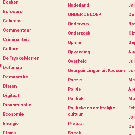
Boeken
Nederland
Ja
Bolsward
ONDER DE LOEP
De
Columns
Onderwijs
No
Commentaar
Onderzoek
Ok
Criminaliteit
Opinie
Se
Cultuur
Opvoeding
Au
De Fryske Marren
Overheid
Jul
op
Defensie
Overpeinzingen uit Koudum
Ju
Democratie
Poëzie
Me
Dieren
Politie
Apr
Digitaal
Politiek
Ma
Discriminatie
Politieke en ambtelijke
Fe
Economie
cultuur
Ja
Energie
Protest
De
Ethiek
Sneek