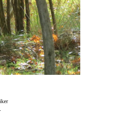
iker
.