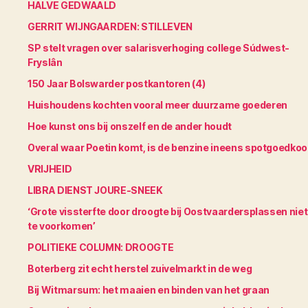
HALVE GEDWAALD
GERRIT WIJNGAARDEN: STILLEVEN
SP stelt vragen over salarisverhoging college Súdwest-
Fryslân
150 Jaar Bolswarder postkantoren (4)
Huishoudens kochten vooral meer duurzame goederen
Hoe kunst ons bij onszelf en de ander houdt
Overal waar Poetin komt, is de benzine ineens spotgoedko
VRIJHEID
LIBRA DIENST JOURE-SNEEK
‘Grote vissterfte door droogte bij Oostvaardersplassen niet
te voorkomen’
POLITIEKE COLUMN: DROOGTE
Boterberg zit echt herstel zuivelmarkt in de weg
Bij Witmarsum: het maaien en binden van het graan