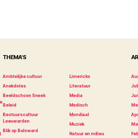
THEMA'S
AR
Ambtelijke cultuur
Limericks
Au
Anekdotes
Literatuur
Jul
Beeldschoon Sneek
Media
Ju
je
Beleid
Medisch
Me
Bestuurscultuur
Mondiaal
Apr
e
Leeuwarden
Muziek
Ma
Blik op Bolsward
Natuur en milieu
Fe
N