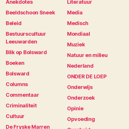
Anekdotes
Literatuur
Beeldschoon Sneek
Media
Beleid
Medisch
Bestuurscultuur
Mondiaal
Leeuwarden
Muziek
Blik op Bolsward
Natuur en milieu
Boeken
Nederland
Bolsward
ONDER DE LOEP
Columns
Onderwijs
Commentaar
Onderzoek
Criminaliteit
Opinie
Cultuur
Opvoeding
De Fryske Marren