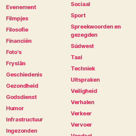
Sociaal
Evenement
Sport
Filmpjes
Spreekwoorden en
Filosofie
gezegden
Financiën
Súdwest
Foto's
Taal
Fryslân
Techniek
Geschiedenis
Uitspraken
Gezondheid
Veiligheid
Godsdienst
Verhalen
Humor
Verkeer
Infrastructuur
Vervoer
Ingezonden
Voedsel