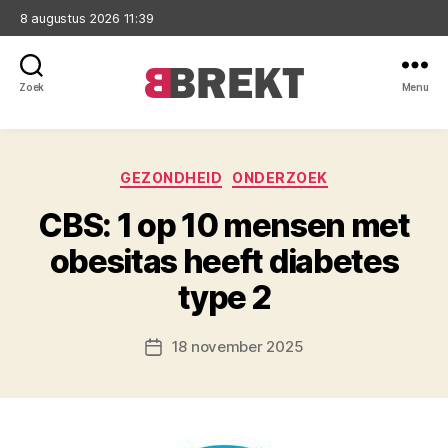
8 augustus 2026 11:39
Zoek
Menu
Brekt
Categorieën
GEZONDHEID
ONDERZOEK
CBS: 1 op 10 mensen met
obesitas heeft diabetes
type 2
18 november 2025
Berichtdatum