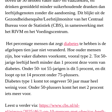
boven de 50 hebben vaker hart- en vaatziekten, en
drinken gemiddeld minder suikerhoudende dranken dan
leeftijdsgenoten zonder die aandoening. Dit blijkt uit de
Gezondheidsenquête/Leefstijlmonitor van het Centraal
Bureau voor de Statistiek (CBS), in samenwerking met
het RIVM en het Voedingscentrum.
Het percentage mensen dat zegt
diabetes
te hebben is de
afgelopen tien jaar niet veranderd. Hoe ouder mensen
zijn, hoe vaker diabetes voorkomt, vooral type 2. Tot 50-
jarige leeftijd heeft minder dan 1 procent deze vorm van
diabetes. Onder 50- tot 55-jarigen is dit 5 procent, en dit
loopt op tot 14 procent onder 75-plussers.
Diabetes type 1 komt tot ongeveer 50 jaar maar heel
weinig voor. Onder 50-plussers komt het met 2 procent
iets meer voor.
Leest u verder via:
https://www.cbs.nl/nl-
nl/nieuws/2025/46/1-op-10-mensen-met-obesitas-heeft-