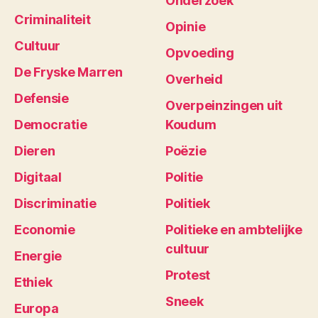
Onderzoek
Criminaliteit
Opinie
Cultuur
Opvoeding
De Fryske Marren
Overheid
Defensie
Overpeinzingen uit
Democratie
Koudum
Dieren
Poëzie
Digitaal
Politie
Discriminatie
Politiek
Economie
Politieke en ambtelijke
cultuur
Energie
Protest
Ethiek
Sneek
Europa