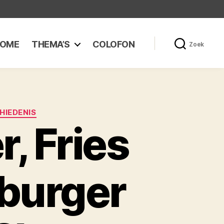
OME
THEMA’S
COLOFON
Zoek
HIEDENIS
, Fries
dburger