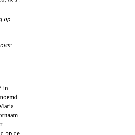
g op
 over
7 in
ernoemd
 Maria
oornaam
r
nd op de