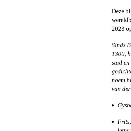
Deze bij
wereldb
2023 op
Sinds B
1300, h
stad en
gedicht
noem hi
van der
Gysbe
Frits
lette