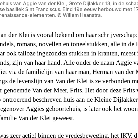
huis van Aggie van der Klei, Grote Dijlakker 13, in de sch
e basiliek Sint Franciscus. Eind 19e eeuw herbouwd met 1
renaissance-elementen. © Willem Haanstra.
an der Klei is vooral bekend om haar schrijverschap:
ndels, romans, novellen en toneelstukken, alle in de 
aar ook talloze ingezonden stukken in kranten, meest 
nds, zijn van haar hand. Alle onder de naam Aggie v
iet via de familielijn van haar man, Herman van der 
ngs de levenslijn van Van der Klei is ze verbonden me
r genoemde Van der Meer, Frits. Het door deze Frits 
 ontroerend beschreven huis aan de Kleine Dijlakker
tegenover Aggies geboortehuis, is later ook het woo
familie Van der Klei geweest.
as zeer actief binnen de vredesbeweging, het IKV, d