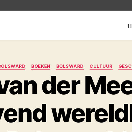
H
Categorieën
 BOLSWARD
BOEKEN
BOLSWARD
CULTUUR
GESC
van der Meer
vend werel