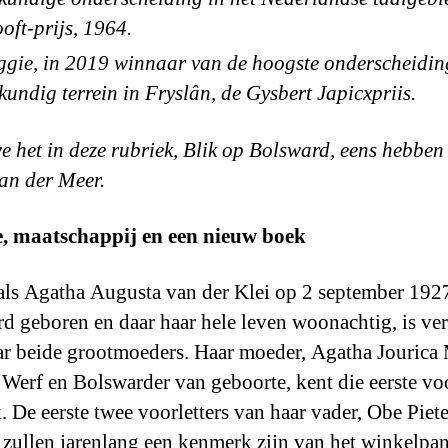
oft-prijs, 1964.
gie, in 2019 winnaar van de hoogste onderscheidin
rkundig terrein in Fryslân, de Gysbert Japicxpriis.
e het in deze rubriek, Blik op Bolsward, eens hebben
an der Meer.
e, maatschappij en een nieuw boek
als Agatha Augusta van der Klei op 2 september 192
d geboren en daar haar hele leven woonachtig, is v
ar beide grootmoeders. Haar moeder, Agatha Jourica
 Werf en Bolswarder van geboorte, kent die eerste v
. De eerste twee voorletters van haar vader, Obe Piete
zullen jarenlang een kenmerk zijn van het winkelpa