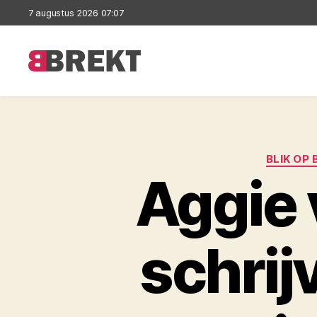
7 augustus 2026 07:07
Brekt
BLIK OP
Aggie 
schrij