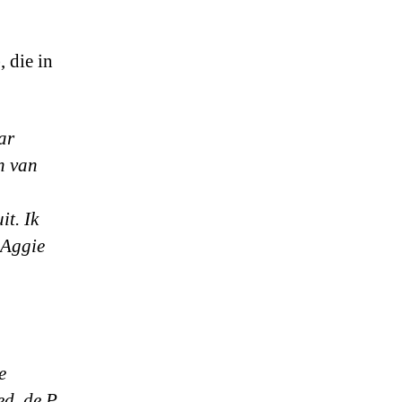
 die in
ar
n van
it. Ik
 Aggie
e
d, de P.