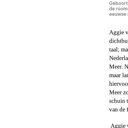
Geboorte
de rooms
eeuwse 
Aggie v
dichtbu
taal; m
Nederla
Meer. N
maar la
hiervoo
Meer zo
schuin 
van de 
Aggie w