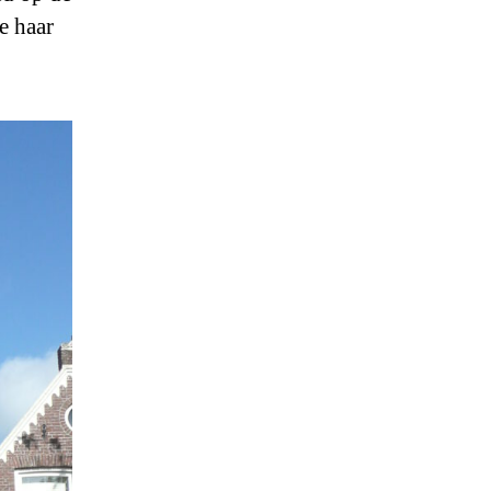
e haar