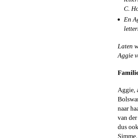
C. Ho
En Ag
lette
Laten w
Aggie v
Famili
Aggie, 
Bolswar
naar ha
van der
dus ook
Simme, 