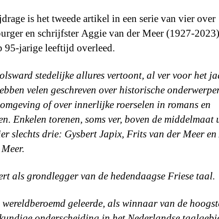
drage is het tweede artikel in een serie van vier over
urger en schrijfster Aggie van der Meer (1927-2023),
 95-jarige leeftijd overleed.
olsward stedelijke allures vertoont, al ver voor het ja
ebben velen geschreven over historische onderwerpe
 omgeving of over innerlijke roerselen in romans en
en. Enkelen torenen, soms ver, boven de middelmaat u
er slechts drie: Gysbert Japix, Frits van der Meer en
 Meer.
rt als grondlegger van de hedendaagse Friese taal.
, wereldberoemd geleerde, als winnaar van de hoogst
rkundige onderscheiding in het Nederlandse taalgebie