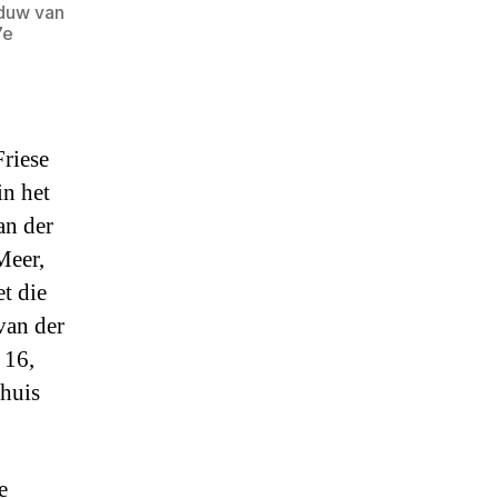
aduw van
7e
Friese
in het
an der
Meer,
t die
van der
 16,
nhuis
e