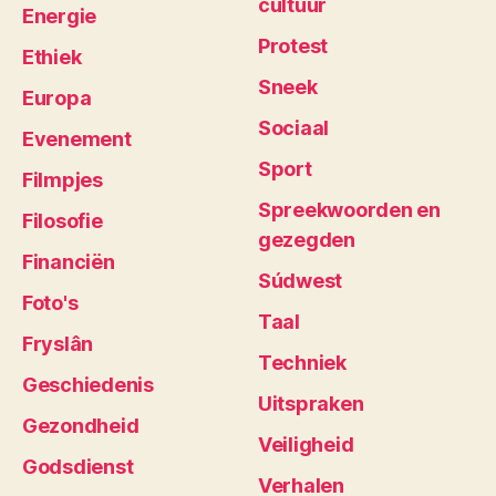
cultuur
Energie
Protest
Ethiek
Sneek
Europa
Sociaal
Evenement
Sport
Filmpjes
Spreekwoorden en
Filosofie
gezegden
Financiën
Súdwest
Foto's
Taal
Fryslân
Techniek
Geschiedenis
Uitspraken
Gezondheid
Veiligheid
Godsdienst
Verhalen