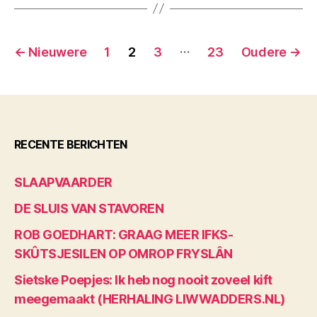
Berichten
…
←
Nieuwere
1
2
3
23
Oudere
→
paginering
RECENTE BERICHTEN
SLAAPVAARDER
DE SLUIS VAN STAVOREN
ROB GOEDHART: GRAAG MEER IFKS-
SKÛTSJESILEN OP OMROP FRYSLÂN
Sietske Poepjes: Ik heb nog nooit zoveel kift
meegemaakt (HERHALING LIWWADDERS.NL)