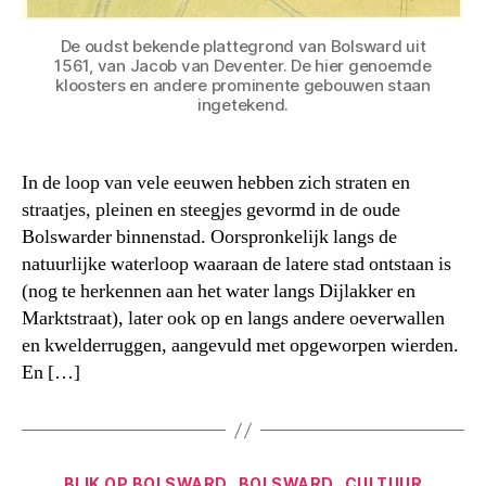
De oudst bekende plattegrond van Bolsward uit
1561, van Jacob van Deventer. De hier genoemde
kloosters en andere prominente gebouwen staan
ingetekend.
In de loop van vele eeuwen hebben zich straten en
straatjes, pleinen en steegjes gevormd in de oude
Bolswarder binnenstad. Oorspronkelijk langs de
natuurlijke waterloop waaraan de latere stad ontstaan is
(nog te herkennen aan het water langs Dijlakker en
Marktstraat), later ook op en langs andere oeverwallen
en kwelderruggen, aangevuld met opgeworpen wierden.
En […]
Categorieën
BLIK OP BOLSWARD
BOLSWARD
CULTUUR