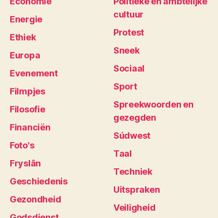
Economie
Politieke en ambtelijke
cultuur
Energie
Protest
Ethiek
Sneek
Europa
Sociaal
Evenement
Sport
Filmpjes
Spreekwoorden en
Filosofie
gezegden
Financiën
Súdwest
Foto's
Taal
Fryslân
Techniek
Geschiedenis
Uitspraken
Gezondheid
Veiligheid
Godsdienst