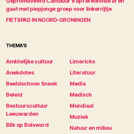
Gepromoveerd Cambuur trapt eredivisie af en
gaat met piepjonge groep voor linkerrijtje
FIETSPAD IN NOORD-GRONINGEN
THEMA'S
Ambtelijke cultuur
Limericks
Anekdotes
Literatuur
Beeldschoon Sneek
Media
Beleid
Medisch
Bestuurscultuur
Mondiaal
Leeuwarden
Muziek
Blik op Bolsward
Natuur en milieu