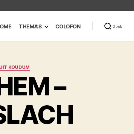
OME
THEMA’S
COLOFON
Zoek
 UIT KOUDUM
HEM –
SLACH