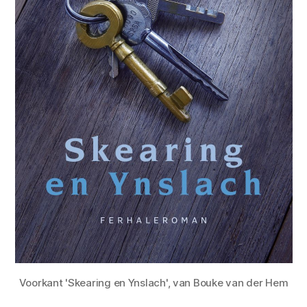
Voorkant 'Skearing en Ynslach', van Bouke van der Hem