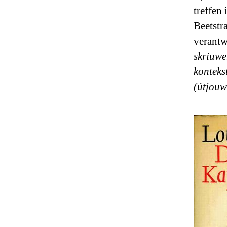
treffen
Beetstr
verantw
skriuwe
konteks
(útjouw