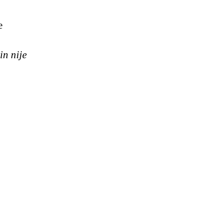
e
in nije