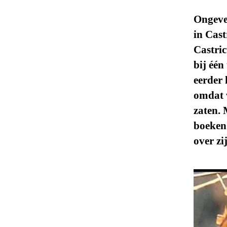
Ongevee
in Cas
Castri
bij één
eerder 
omdat w
zaten. 
boeken 
over z