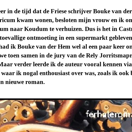
r in de tijd dat de Friese schrijver Bouke van d
tricum kwam wonen, besloten mijn vrouw en ik o
cum naar Koudum te verhuizen. Dus is het in Cas
 toevallige ontmoeting in een supermarkt gebleven
had ik Bouke van der Hem wel al een paar keer o
e toen samen in de jury van de Rely Jorritsmapr
Maar verder leerde ik de auteur vooral kennen via
waar ik nogal enthousiast over was, zoals ik ook
ijn nieuwe roman.