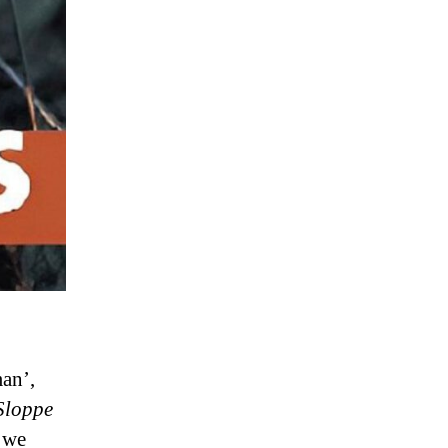
man’,
Sloppe
 we