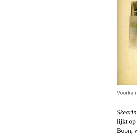
Voorkan
Skearin
lijkt o
Boon, w