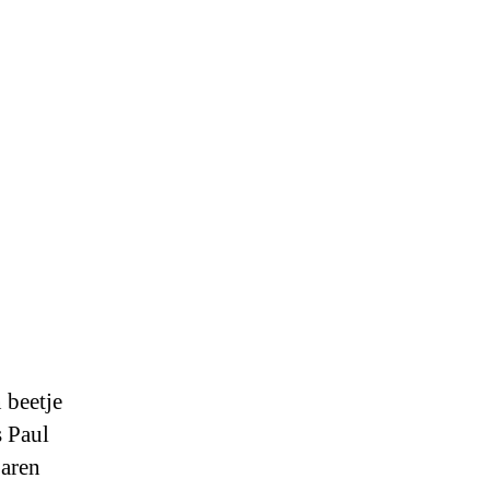
 beetje
 Paul
jaren