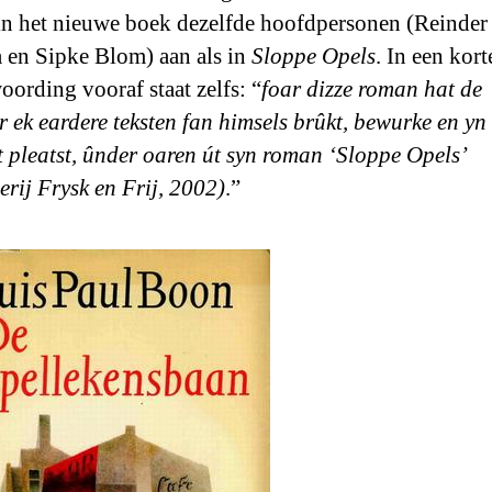
 in het nieuwe boek dezelfde hoofdpersonen (Reinder
a en Sipke Blom) aan als in
Sloppe Opels
. In een kort
oording vooraf staat zelfs: “
foar dizze roman hat de
r ek eardere teksten fan himsels brûkt, bewurke en yn 
t pleatst, ûnder oaren út syn roman ‘Sloppe Opels’
erij Frysk en Frij, 2002)
.”