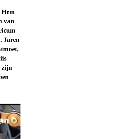
er Hem
m van
tricum
. Jaren
ntmoet,
iis
 zijn
 ben