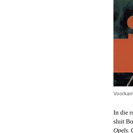
Voorkan
In die 
sluit B
Opels
.