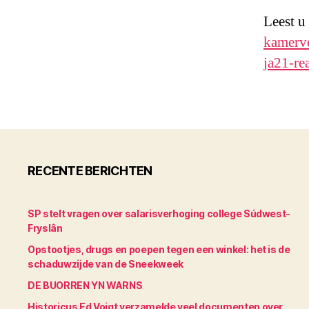
Leest u
kamerve
ja21-re
RECENTE BERICHTEN
SP stelt vragen over salarisverhoging college Súdwest-
Fryslân
Opstootjes, drugs en poepen tegen een winkel: het is de
schaduwzijde van de Sneekweek
DE BUORREN YN WARNS
Historicus Ed Voigt verzamelde veel documenten over