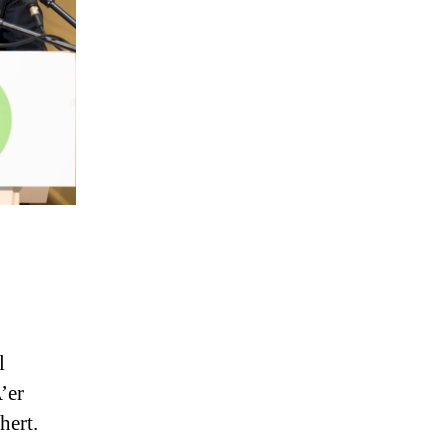
l
’er
hert.