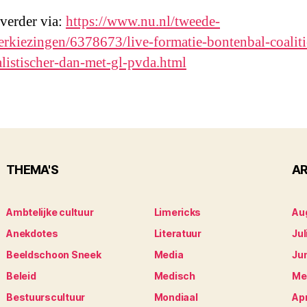
 verder via:
https://www.nu.nl/tweede-
rkiezingen/6378673/live-formatie-bontenbal-coaliti
alistischer-dan-met-gl-pvda.html
THEMA'S
AR
Ambtelijke cultuur
Limericks
Au
Anekdotes
Literatuur
Jul
Beeldschoon Sneek
Media
Ju
Beleid
Medisch
Me
Bestuurscultuur
Mondiaal
Apr