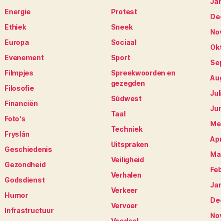
Ja
Energie
Protest
De
Ethiek
Sneek
No
Europa
Sociaal
Ok
Evenement
Sport
Se
Filmpjes
Spreekwoorden en
Au
gezegden
Filosofie
Jul
Súdwest
Financiën
Ju
Taal
Foto's
Me
Techniek
Fryslân
Apr
Uitspraken
Geschiedenis
Ma
Veiligheid
Gezondheid
Fe
Verhalen
Godsdienst
Ja
Verkeer
Humor
De
Vervoer
Infrastructuur
No
Voedsel