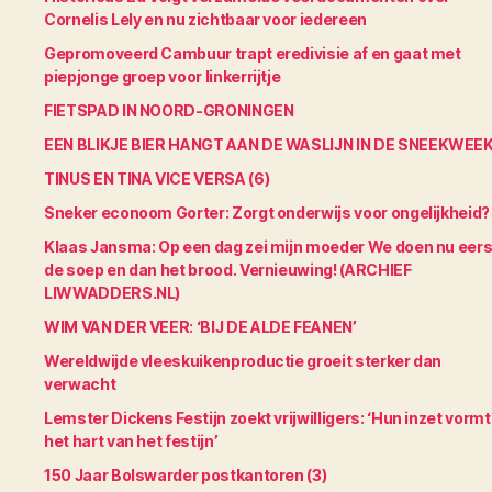
Cornelis Lely en nu zichtbaar voor iedereen
Gepromoveerd Cambuur trapt eredivisie af en gaat met
piepjonge groep voor linkerrijtje
FIETSPAD IN NOORD-GRONINGEN
EEN BLIKJE BIER HANGT AAN DE WASLIJN IN DE SNEEKWEE
TINUS EN TINA VICE VERSA (6)
Sneker econoom Gorter: Zorgt onderwijs voor ongelijkheid?
Klaas Jansma: Op een dag zei mijn moeder We doen nu eers
de soep en dan het brood. Vernieuwing! (ARCHIEF
LIWWADDERS.NL)
WIM VAN DER VEER: ‘BIJ DE ALDE FEANEN’
Wereldwijde vleeskuikenproductie groeit sterker dan
verwacht
Lemster Dickens Festijn zoekt vrijwilligers: ‘Hun inzet vormt
het hart van het festijn’
150 Jaar Bolswarder postkantoren (3)