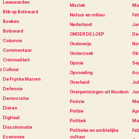
Leeuwarden
Muziek
Ma
Blik op Bolsward
Natuur en milieu
Fe
Boeken
Nederland
Ja
Bolsward
ONDER DE LOEP
De
Columns
K
Onderwijs
No
Commentaar
Onderzoek
Ok
Criminaliteit
Opinie
Se
Cultuur
t
Opvoeding
Au
De Fryske Marren
Overheid
Jul
Defensie
Overpeinzingen uit Koudum
Ju
Democratie
Poëzie
Me
Dieren
Politie
Apr
Digitaal
Politiek
Ma
Discriminatie
Politieke en ambtelijke
Fe
Economie
cultuur