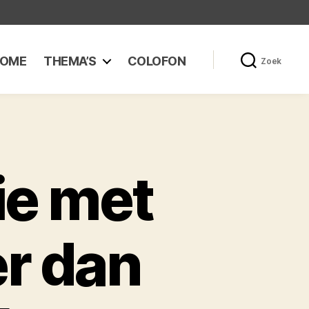
OME
THEMA’S
COLOFON
Zoek
ie met
er dan