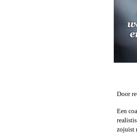
Door re
Een coa
realist
zojuist