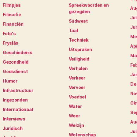
Filmpjes
Spreekwoorden en
Au
gezegden
Filosofie
Jul
Súdwest
Financiën
Ju
Taal
Foto's
Me
Techniek
Fryslân
Apr
Uitspraken
Geschiedenis
Ma
Veiligheid
Gezondheid
Fe
Verhalen
Godsdienst
Ja
Verkeer
Humor
De
Vervoer
Infrastructuur
No
Voedsel
Ingezonden
Ok
Water
Internationaal
Se
Weer
Interviews
Au
Welzijn
Juridisch
Jul
Wetenschap