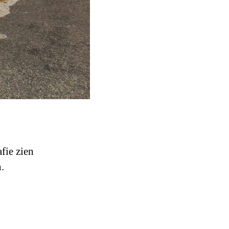
afie zien
.