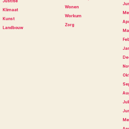
Justitie
Ju
Wonen
Klimaat
Me
Workum
Kunst
Apr
Zorg
Landbouw
Ma
Fe
Ja
De
No
Ok
Se
Au
Jul
Ju
Me
Apr