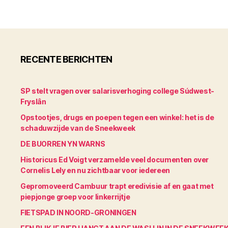
RECENTE BERICHTEN
SP stelt vragen over salarisverhoging college Súdwest-
Fryslân
Opstootjes, drugs en poepen tegen een winkel: het is de
schaduwzijde van de Sneekweek
DE BUORREN YN WARNS
Historicus Ed Voigt verzamelde veel documenten over
Cornelis Lely en nu zichtbaar voor iedereen
Gepromoveerd Cambuur trapt eredivisie af en gaat met
piepjonge groep voor linkerrijtje
FIETSPAD IN NOORD-GRONINGEN