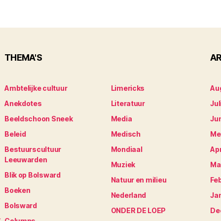
THEMA'S
AR
Ambtelijke cultuur
Limericks
Au
Anekdotes
Literatuur
Jul
Beeldschoon Sneek
Media
Ju
Beleid
Medisch
Me
Bestuurscultuur
Mondiaal
Apr
Leeuwarden
Muziek
Ma
Blik op Bolsward
Natuur en milieu
Fe
Boeken
Nederland
Ja
Bolsward
ONDER DE LOEP
De
Columns