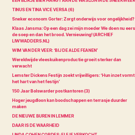
EEN BLIKJE BIER HANGT AAN DE WASLIJN IN DE SNEEKWEE
TINUS EN TINA VICE VERSA (6)
Sneker econoom Gorter: Zorgt onderwijs voor ongelijkheid?
Klaas Jansma: Op een dag zei mijn moeder We doen nu eers
de soep en dan het brood. Vernieuwing! (ARCHIEF
LIWWADDERS.NL)
WIM VAN DER VEER: ‘BIJ DE ALDE FEANEN’
Wereldwijde vleeskuikenproductie groeit sterker dan
verwacht
Lemster Dickens Festijn zoekt vrijwilligers: ‘Hun inzet vormt
het hart van het festijn’
150 Jaar Bolswarder postkantoren (3)
Hoger jeugdloon kan boodschappen en terrasje duurder
maken
DE NIEUWE BUREN IN LEMMER
DAAR IS DE WAARHEID
LINDA COHEN CORDES: ELFJE VERKOCHT