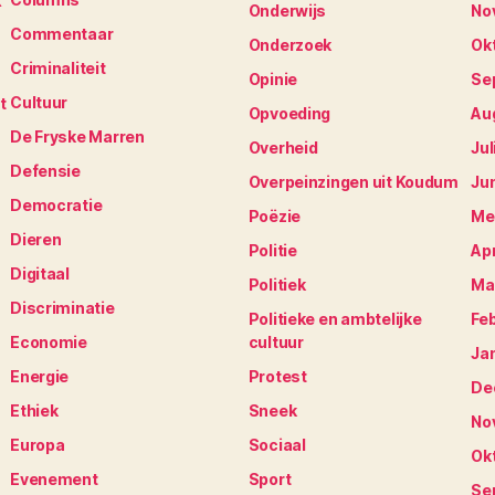
K
Onderwijs
No
Commentaar
Onderzoek
Ok
Criminaliteit
Opinie
Se
Cultuur
t
Opvoeding
Au
De Fryske Marren
Overheid
Jul
Defensie
Overpeinzingen uit Koudum
Ju
Democratie
Poëzie
Me
Dieren
Politie
Apr
Digitaal
Politiek
Ma
Discriminatie
Politieke en ambtelijke
Fe
Economie
cultuur
Ja
Energie
Protest
De
Ethiek
Sneek
No
Europa
Sociaal
Ok
Evenement
Sport
Se