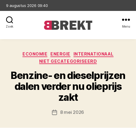
9 augustus 2026 09:40
Zoek
Menu
Brekt
Categorieën
ECONOMIE
ENERGIE
INTERNATIONAAL
NIET GECATEGORISEERD
Benzine- en dieselprijzen
dalen verder nu olieprijs
zakt
8 mei 2026
Berichtdatum