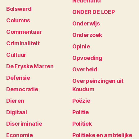
Nederland
Bolsward
ONDER DE LOEP
Columns
Onderwijs
Commentaar
Onderzoek
Criminaliteit
Opinie
Cultuur
Opvoeding
De Fryske Marren
Overheid
Defensie
Overpeinzingen uit
Democratie
Koudum
Dieren
Poëzie
Digitaal
Politie
Discriminatie
Politiek
Economie
Politieke en ambtelijke