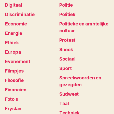
Digitaal
Politie
Discriminatie
Politiek
Economie
Politieke en ambtelijke
cultuur
Energie
Protest
Ethiek
Sneek
Europa
Sociaal
Evenement
Sport
Filmpjes
Spreekwoorden en
Filosofie
gezegden
Financiën
Súdwest
Foto's
Taal
Fryslân
Techniek