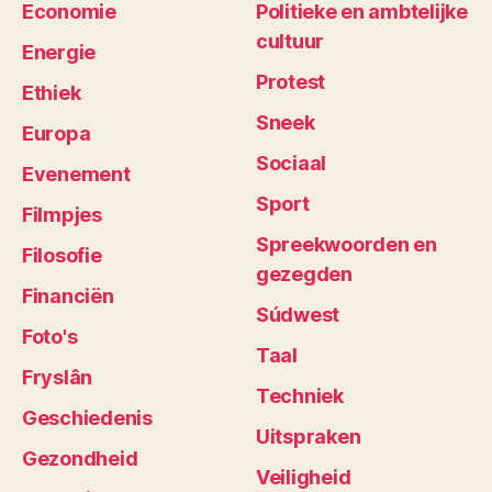
Economie
Politieke en ambtelijke
cultuur
Energie
Protest
Ethiek
Sneek
Europa
Sociaal
Evenement
Sport
Filmpjes
Spreekwoorden en
Filosofie
gezegden
Financiën
Súdwest
Foto's
Taal
Fryslân
Techniek
Geschiedenis
Uitspraken
Gezondheid
Veiligheid