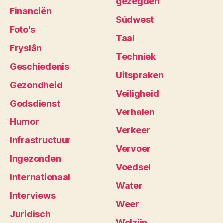
gezegden
Financiën
Súdwest
Foto's
Taal
Fryslân
Techniek
Geschiedenis
Uitspraken
Gezondheid
Veiligheid
Godsdienst
Verhalen
Humor
Verkeer
Infrastructuur
Vervoer
Ingezonden
Voedsel
Internationaal
Water
Interviews
Weer
Juridisch
Welzijn