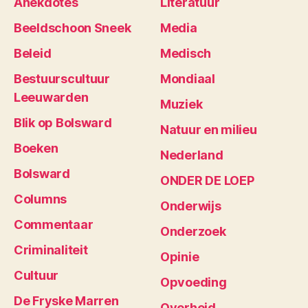
Anekdotes
Literatuur
Beeldschoon Sneek
Media
Beleid
Medisch
Bestuurscultuur
Mondiaal
Leeuwarden
Muziek
Blik op Bolsward
Natuur en milieu
Boeken
Nederland
Bolsward
ONDER DE LOEP
Columns
Onderwijs
Commentaar
Onderzoek
Criminaliteit
Opinie
Cultuur
Opvoeding
De Fryske Marren
Overheid