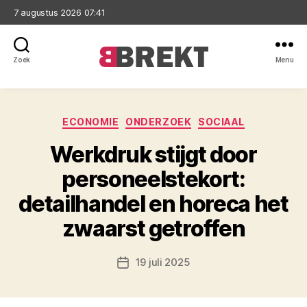
7 augustus 2026 07:41
Zoek
Menu
Brekt
Categorieën
ECONOMIE
ONDERZOEK
SOCIAAL
Werkdruk stijgt door
personeelstekort:
detailhandel en horeca het
zwaarst getroffen
19 juli 2025
Berichtdatum