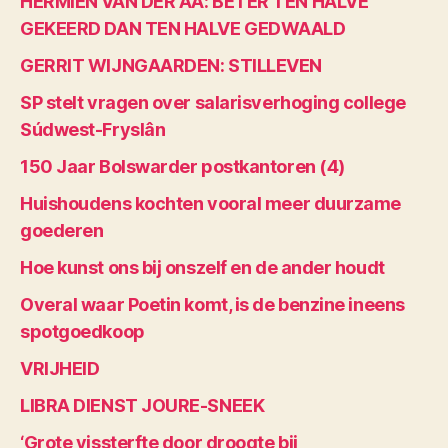
HERMIEN VAN DER AA: BETER TEN HALVE
GEKEERD DAN TEN HALVE GEDWAALD
GERRIT WIJNGAARDEN: STILLEVEN
SP stelt vragen over salarisverhoging college
Súdwest-Fryslân
150 Jaar Bolswarder postkantoren (4)
Huishoudens kochten vooral meer duurzame
goederen
Hoe kunst ons bij onszelf en de ander houdt
Overal waar Poetin komt, is de benzine ineens
spotgoedkoop
VRIJHEID
LIBRA DIENST JOURE-SNEEK
‘Grote vissterfte door droogte bij