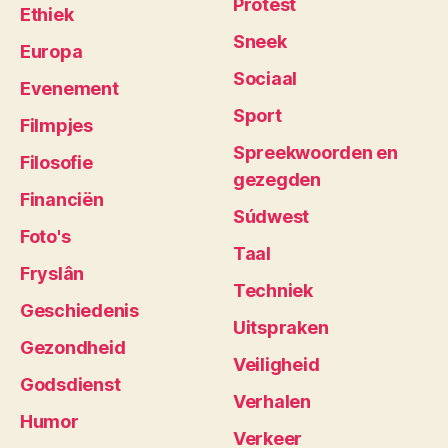
Protest
Ethiek
Sneek
Europa
Sociaal
Evenement
Sport
Filmpjes
Spreekwoorden en
Filosofie
gezegden
Financiën
Súdwest
Foto's
Taal
Fryslân
Techniek
Geschiedenis
Uitspraken
Gezondheid
Veiligheid
Godsdienst
Verhalen
Humor
Verkeer