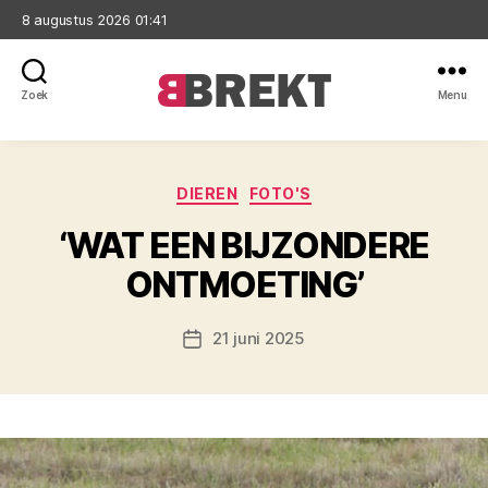
8 augustus 2026 01:41
Zoek
Menu
Brekt
Categorieën
DIEREN
FOTO'S
‘WAT EEN BIJZONDERE
ONTMOETING’
21 juni 2025
Berichtdatum