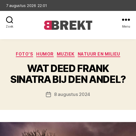
7 augustus 2026 22:01
Zoek
Menu
Brekt
Categorieën
FOTO'S
HUMOR
MUZIEK
NATUUR EN MILIEU
WAT DEED FRANK
SINATRA BIJ DEN ANDEL?
8 augustus 2024
Berichtdatum