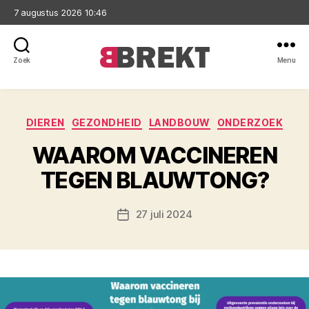
7 augustus 2026 10:46
Zoek
Menu
Brekt
Categorieën
DIEREN
GEZONDHEID
LANDBOUW
ONDERZOEK
WAAROM VACCINEREN
TEGEN BLAUWTONG?
27 juli 2024
Berichtdatum