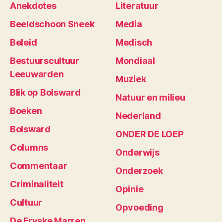
Anekdotes
Literatuur
Beeldschoon Sneek
Media
Beleid
Medisch
Bestuurscultuur
Mondiaal
Leeuwarden
Muziek
Blik op Bolsward
Natuur en milieu
Boeken
Nederland
Bolsward
ONDER DE LOEP
Columns
Onderwijs
Commentaar
Onderzoek
Criminaliteit
Opinie
Cultuur
Opvoeding
De Fryske Marren