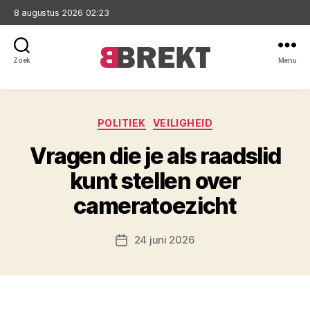
8 augustus 2026 02:23
Zoek
Menu
Brekt
Categorieën
POLITIEK
VEILIGHEID
Vragen die je als raadslid
kunt stellen over
cameratoezicht
24 juni 2026
Berichtdatum