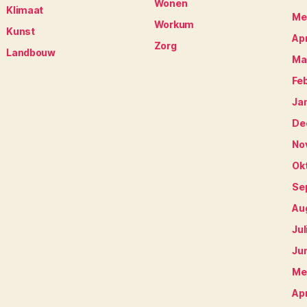
Wonen
Klimaat
Me
Workum
Kunst
Apr
Zorg
Landbouw
Ma
Fe
Ja
De
No
Ok
Se
Au
Jul
Ju
Me
Apr