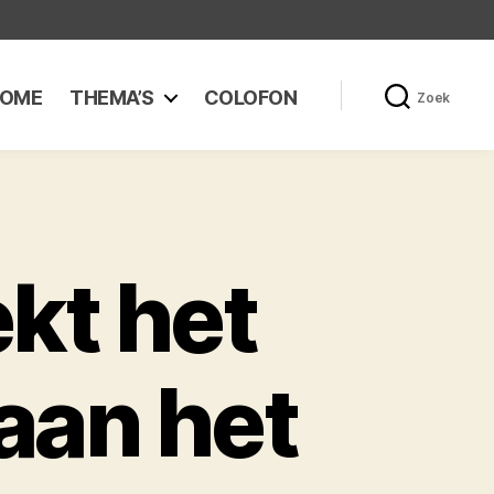
OME
THEMA’S
COLOFON
Zoek
kt het
gaan het