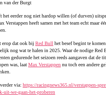
n van der Burgt
ft het eerder nog niet hardop willen (of durven) uitsp
x Verstappen heeft samen met het team echt maar éé
en.
kt erop dat ook bij
Red Bull
het besef begint te komen 
elijk nog wat te halen in 2025. Waar de nodige Red 
nten gedurende het seizoen reeds aangaven dat de tit
open was, laat
Max Verstappen
nu toch een andere ge
nken.
 verder via:
https://racingnews365.nl/verstappen-spre
jk-uit-we-gaan-het-proberen