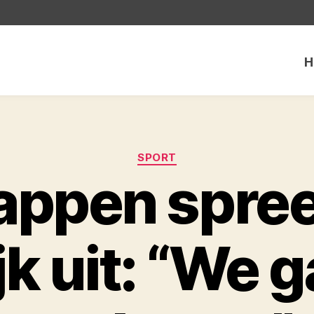
H
Categorieën
SPORT
appen spree
jk uit: “We 