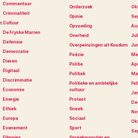
Commentaar
Onderzoek
Ok
Criminaliteit
Opinie
Se
Cultuur
t
Opvoeding
Au
De Fryske Marren
Overheid
Jul
Defensie
Overpeinzingen uit Koudum
Ju
Democratie
Poëzie
Me
Dieren
Politie
Apr
Digitaal
Politiek
Ma
Discriminatie
Politieke en ambtelijke
Fe
Economie
cultuur
Ja
Energie
Protest
De
Ethiek
Sneek
No
Europa
Sociaal
Ok
Evenement
Sport
Se
Filmpjes
Spreekwoorden en