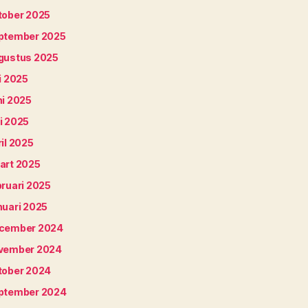
tober 2025
ptember 2025
gustus 2025
i 2025
ni 2025
i 2025
il 2025
art 2025
bruari 2025
nuari 2025
cember 2024
vember 2024
tober 2024
ptember 2024