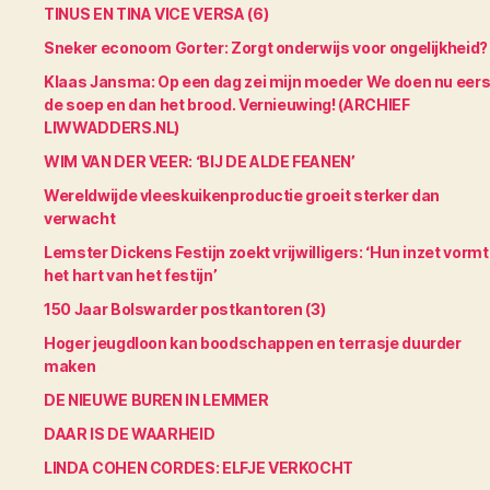
TINUS EN TINA VICE VERSA (6)
Sneker econoom Gorter: Zorgt onderwijs voor ongelijkheid?
Klaas Jansma: Op een dag zei mijn moeder We doen nu eers
de soep en dan het brood. Vernieuwing! (ARCHIEF
LIWWADDERS.NL)
WIM VAN DER VEER: ‘BIJ DE ALDE FEANEN’
Wereldwijde vleeskuikenproductie groeit sterker dan
verwacht
Lemster Dickens Festijn zoekt vrijwilligers: ‘Hun inzet vormt
het hart van het festijn’
150 Jaar Bolswarder postkantoren (3)
Hoger jeugdloon kan boodschappen en terrasje duurder
maken
DE NIEUWE BUREN IN LEMMER
DAAR IS DE WAARHEID
LINDA COHEN CORDES: ELFJE VERKOCHT