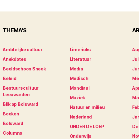
THEMA'S
AR
Ambtelijke cultuur
Limericks
Au
Anekdotes
Literatuur
Jul
Beeldschoon Sneek
Media
Ju
Beleid
Medisch
Me
Bestuurscultuur
Mondiaal
Apr
Leeuwarden
Muziek
Ma
Blik op Bolsward
Natuur en milieu
Fe
Boeken
Nederland
Ja
Bolsward
ONDER DE LOEP
De
Columns
K
Onderwijs
No