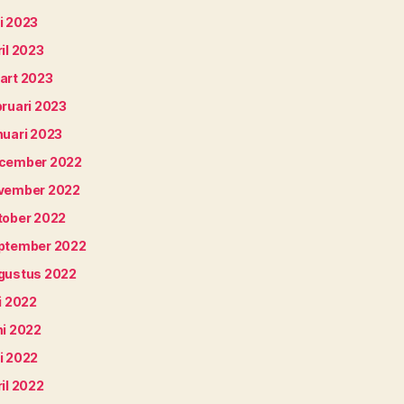
i 2023
il 2023
art 2023
bruari 2023
nuari 2023
cember 2022
vember 2022
tober 2022
ptember 2022
gustus 2022
i 2022
ni 2022
i 2022
il 2022