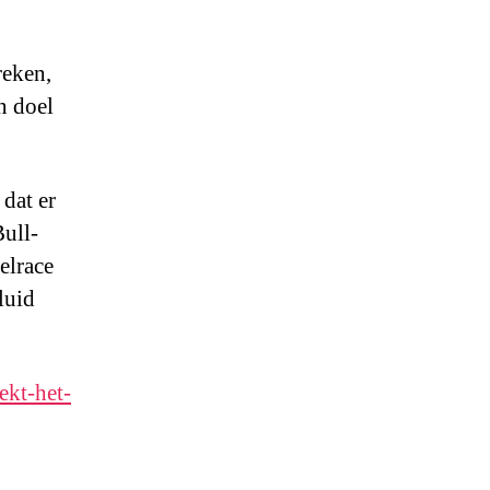
reken,
n doel
dat er
Bull-
elrace
luid
ekt-het-