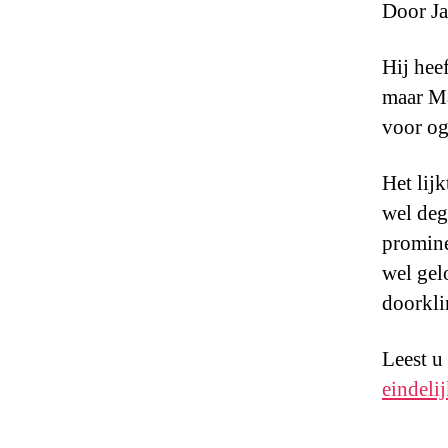
Door Ja
Hij hee
maar Ma
voor og
Het lij
wel deg
promine
wel gel
doorkli
Leest u
eindeli