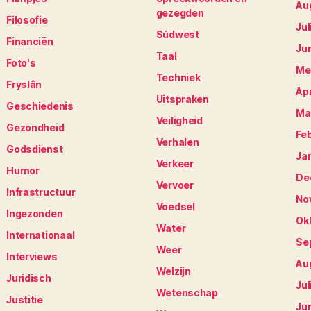
Au
gezegden
Filosofie
Jul
Súdwest
Financiën
Ju
Taal
Foto's
Me
Techniek
Fryslân
Apr
Uitspraken
Geschiedenis
Ma
Veiligheid
Gezondheid
Fe
Verhalen
Godsdienst
Ja
Verkeer
Humor
De
Vervoer
Infrastructuur
No
Voedsel
Ingezonden
Ok
Water
Internationaal
Se
Weer
Interviews
Au
Welzijn
Juridisch
Jul
Wetenschap
Justitie
Ju