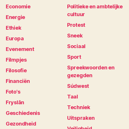
Economie
Politieke en ambtelijke
cultuur
Energie
Protest
Ethiek
Sneek
Europa
Sociaal
Evenement
Sport
Filmpjes
Spreekwoorden en
Filosofie
gezegden
Financiën
Súdwest
Foto's
Taal
Fryslân
Techniek
Geschiedenis
Uitspraken
Gezondheid
Veiligheid