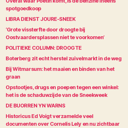
Overal waar Poetin komt, is de benzine ineens
spotgoedkoop
LIBRA DIENST JOURE-SNEEK
‘Grote vissterfte door droogte bij
Oostvaardersplassen niet te voorkomen’
POLITIEKE COLUMN: DROOGTE
Boterberg zit echt herstel zuivelmarkt in de weg
Bij Witmarsum: het maaien en binden van het
graan
Opstootjes, drugs en poepen tegen een winkel:
het is de schaduwzijde van de Sneekweek
DE BUORREN YN WARNS
Historicus Ed Voigt verzamelde veel
documenten over Cornelis Lely en nu zichtbaar