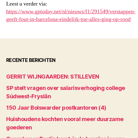
Leest u verder via:
https://www.gptoday.net/nl/nieuws/f1/291549/verstappen-
geeft-fout-in-barcelona-eindelijk-toe-alles-ging-op-rood
RECENTE BERICHTEN
GERRIT WIJNGAARDEN: STILLEVEN
SP stelt vragen over salarisverhoging college
Súdwest-Fryslân
150 Jaar Bolswarder postkantoren (4)
Huishoudens kochten vooral meer duurzame
goederen