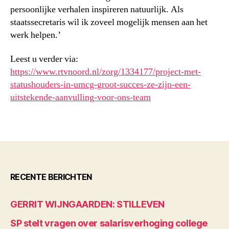
persoonlijke verhalen inspireren natuurlijk. Als
staatssecretaris wil ik zoveel mogelijk mensen aan het
werk helpen.’
Leest u verder via:
https://www.rtvnoord.nl/zorg/1334177/project-met-
statushouders-in-umcg-groot-succes-ze-zijn-een-
uitstekende-aanvulling-voor-ons-team
RECENTE BERICHTEN
GERRIT WIJNGAARDEN: STILLEVEN
SP stelt vragen over salarisverhoging college