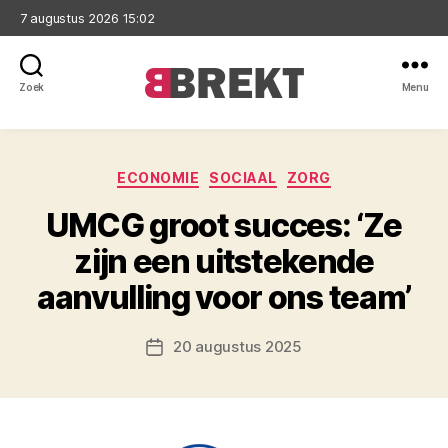
7 augustus 2026 15:02
Zoek
Menu
Brekt
Categorieën
ECONOMIE
SOCIAAL
ZORG
UMCG groot succes: ‘Ze
zijn een uitstekende
aanvulling voor ons team’
20 augustus 2025
Berichtdatum