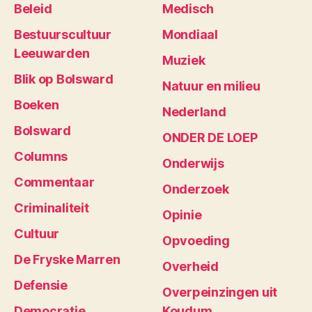
Beleid
Medisch
Bestuurscultuur
Mondiaal
Leeuwarden
Muziek
Blik op Bolsward
Natuur en milieu
Boeken
Nederland
Bolsward
ONDER DE LOEP
Columns
Onderwijs
Commentaar
Onderzoek
Criminaliteit
Opinie
Cultuur
Opvoeding
De Fryske Marren
Overheid
Defensie
Overpeinzingen uit
Democratie
Koudum