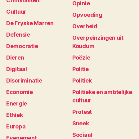
Criminaliteit
Opinie
Cultuur
Opvoeding
De Fryske Marren
Overheid
Defensie
Overpeinzingen uit
Democratie
Koudum
Dieren
Poëzie
Digitaal
Politie
Discriminatie
Politiek
Economie
Politieke en ambtelijke
cultuur
Energie
Protest
Ethiek
Sneek
Europa
Sociaal
Evenement