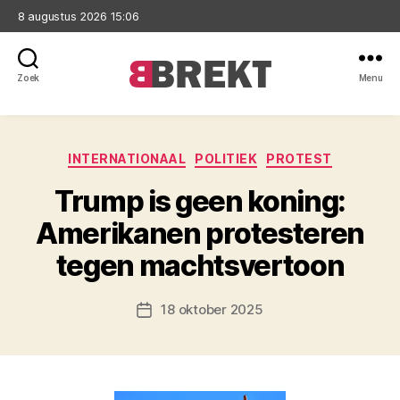
8 augustus 2026 15:06
Zoek
Menu
Brekt
Categorieën
INTERNATIONAAL
POLITIEK
PROTEST
Trump is geen koning:
Amerikanen protesteren
tegen machtsvertoon
18 oktober 2025
Berichtdatum