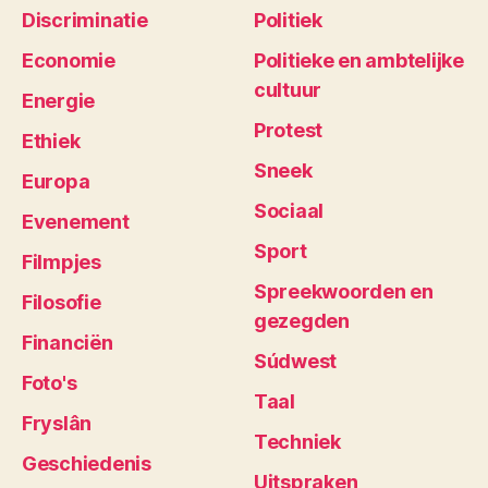
Discriminatie
Politiek
Economie
Politieke en ambtelijke
cultuur
Energie
Protest
Ethiek
Sneek
Europa
Sociaal
Evenement
Sport
Filmpjes
Spreekwoorden en
Filosofie
gezegden
Financiën
Súdwest
Foto's
Taal
Fryslân
Techniek
Geschiedenis
Uitspraken