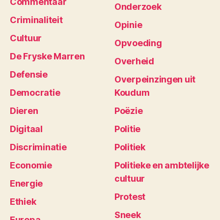
Commentaar
Onderzoek
Criminaliteit
Opinie
Cultuur
Opvoeding
De Fryske Marren
Overheid
Defensie
Overpeinzingen uit
Democratie
Koudum
Dieren
Poëzie
Digitaal
Politie
Discriminatie
Politiek
Economie
Politieke en ambtelijke
cultuur
Energie
Protest
Ethiek
Sneek
Europa