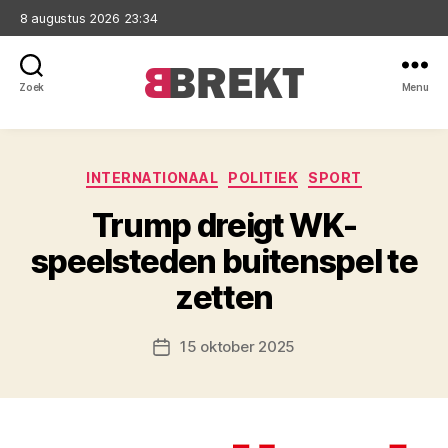
8 augustus 2026 23:34
Zoek
Menu
Brekt
Categorieën
INTERNATIONAAL
POLITIEK
SPORT
Trump dreigt WK-
speelsteden buitenspel te
zetten
15 oktober 2025
Berichtdatum