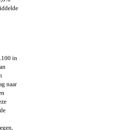
iddelde
.100 in
aan
n
ag naar
en
eze
 de
egen,