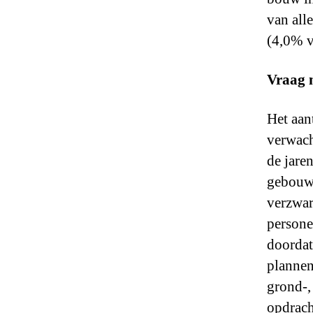
van all
(4,0% v
Vraag 
Het aan
verwach
de jare
gebouwe
verzwar
persone
doordat
plannen
grond-,
opdrach