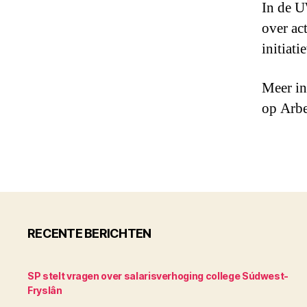
In de U
over ac
initiat
Meer in
op Arbe
RECENTE BERICHTEN
SP stelt vragen over salarisverhoging college Súdwest-
Fryslân