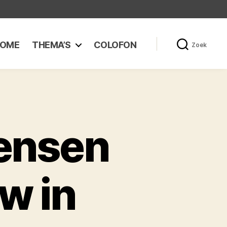
OME
THEMA’S
COLOFON
Zoek
ensen
w in