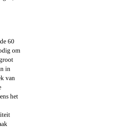
 de 60
nodig om
 groot
n in
ek van
e
ens het
teit
aak