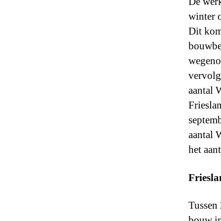
De werk
winter 
Dit kom
bouwber
wegenon
vervolg
aantal 
Friesla
septemb
aantal 
het aan
Friesla
Tussen 
bouw in