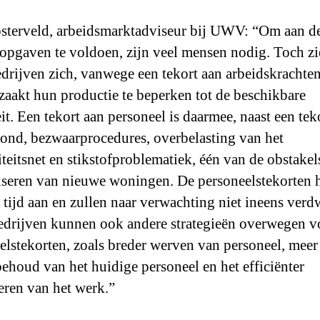
sterveld, arbeidsmarktadviseur bij UWV: “Om aan de
pgaven te voldoen, zijn veel mensen nodig. Toch zi
rijven zich, vanwege een tekort aan arbeidskrachten
aakt hun productie te beperken tot de beschikbare
it. Een tekort aan personeel is daarmee, naast een tek
nd, bezwaarprocedures, overbelasting van het
citeitsnet en stikstofproblematiek, één van de obstake
liseren van nieuwe woningen. De personeelstekorten
e tijd aan en zullen naar verwachting niet ineens verd
rijven kunnen ook andere strategieën overwegen v
elstekorten, zoals breder werven van personeel, meer
behoud van het huidige personeel en het efficiënter
eren van het werk.”