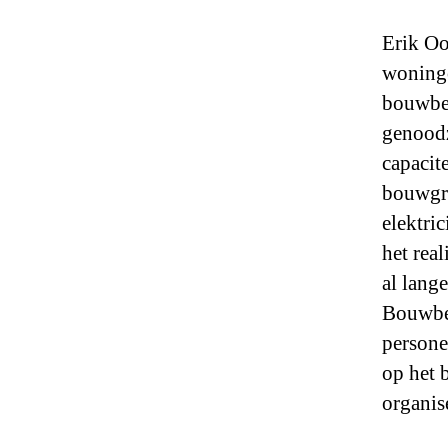
Erik Oo
woningo
bouwbed
genoodz
capacite
bouwgro
elektri
het rea
al lang
Bouwbed
persone
op het 
organis