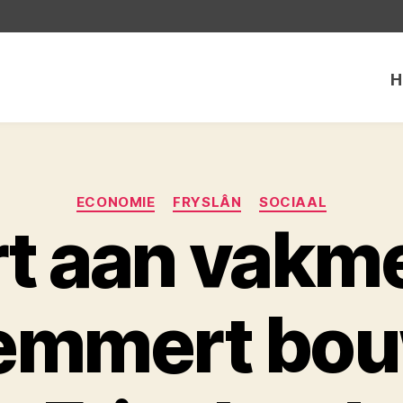
H
Categorieën
ECONOMIE
FRYSLÂN
SOCIAAL
rt aan vakm
emmert bou