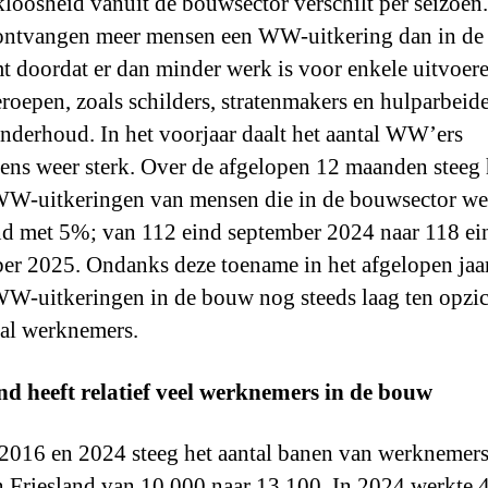
loosheid vanuit de bouwsector verschilt per seizoen.
ontvangen meer mensen een WW-uitkering dan in de
t doordat er dan minder werk is voor enkele uitvoer
oepen, zoals schilders, stratenmakers en hulparbeide
derhoud. In het voorjaar daalt het aantal WW’ers
ens weer sterk. Over de afgelopen 12 maanden steeg 
WW-uitkeringen van mensen die in de bouwsector we
nd met 5%; van 112 eind september 2024 naar 118 ei
er 2025. Ondanks deze toename in het afgelopen jaar
WW-uitkeringen in de bouw nog steeds laag ten opzi
tal werknemers.
nd heeft relatief veel werknemers in de bouw
2016 en 2024 steeg het aantal banen van werknemers
 Friesland van 10.000 naar 13.100. In 2024 werkte 