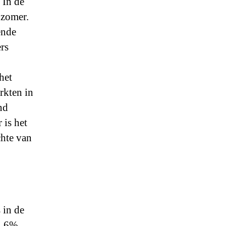
 In de
 zomer.
ende
rs
het
rkten in
nd
 is het
chte van
 in de
4,6%