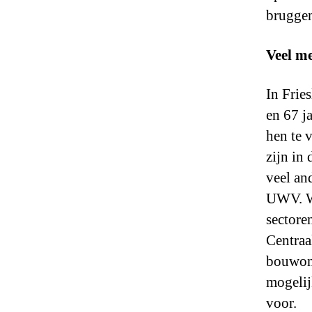
bruggen
Veel m
In Frie
en 67 j
hen te 
zijn in
veel an
UWV. We
sectore
Centraa
bouwond
mogelij
voor.