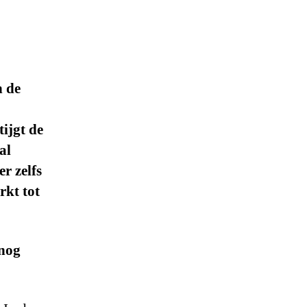
n de
ijgt de
al
er zelfs
rkt tot
 nog