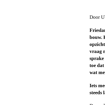
Door U
Friesla
bouw. 
opzicht
vraag n
sprake 
toe dat
wat met
Iets m
steeds 