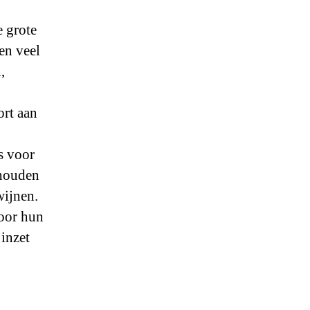
 grote
en veel
,
ort aan
ls voor
 houden
wijnen.
oor hun
 inzet