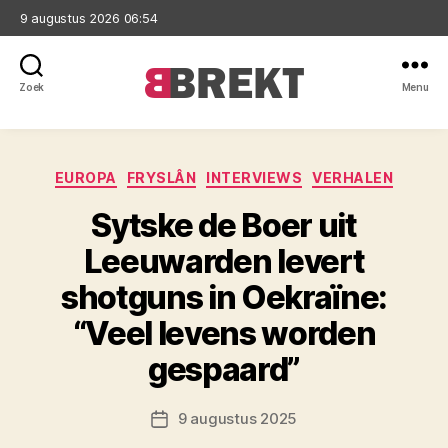
9 augustus 2026 06:54
Zoek
Menu
Brekt
Categorieën
EUROPA
FRYSLÂN
INTERVIEWS
VERHALEN
Sytske de Boer uit
Leeuwarden levert
shotguns in Oekraïne:
“Veel levens worden
gespaard”
9 augustus 2025
Berichtdatum