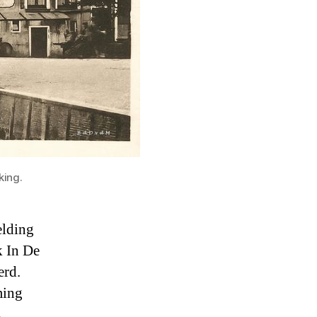
king.
elding
k In De
erd.
ming
s