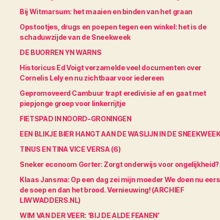
Bij Witmarsum: het maaien en binden van het graan
Opstootjes, drugs en poepen tegen een winkel: het is de
schaduwzijde van de Sneekweek
DE BUORREN YN WARNS
Historicus Ed Voigt verzamelde veel documenten over
Cornelis Lely en nu zichtbaar voor iedereen
Gepromoveerd Cambuur trapt eredivisie af en gaat met
piepjonge groep voor linkerrijtje
FIETSPAD IN NOORD-GRONINGEN
EEN BLIKJE BIER HANGT AAN DE WASLIJN IN DE SNEEKWEE
TINUS EN TINA VICE VERSA (6)
Sneker econoom Gorter: Zorgt onderwijs voor ongelijkheid?
Klaas Jansma: Op een dag zei mijn moeder We doen nu eers
de soep en dan het brood. Vernieuwing! (ARCHIEF
LIWWADDERS.NL)
WIM VAN DER VEER: ‘BIJ DE ALDE FEANEN’