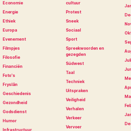
Economie
cultuur
Ja
Energie
Protest
De
Ethiek
Sneek
No
Europa
Sociaal
Ok
Evenement
Sport
Se
Filmpjes
Spreekwoorden en
Au
gezegden
Filosofie
Jul
Súdwest
Financiën
Ju
Taal
Foto's
Me
Techniek
Fryslân
Apr
Uitspraken
Geschiedenis
Ma
Veiligheid
Gezondheid
Fe
Verhalen
Godsdienst
Ja
Verkeer
Humor
De
Vervoer
Infrastructuur