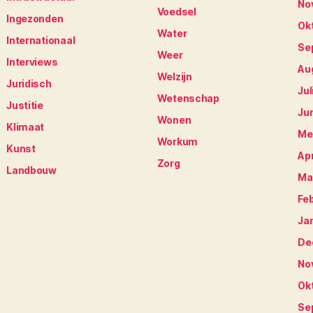
No
Voedsel
Ingezonden
Ok
Water
Internationaal
Se
Weer
Interviews
Au
Welzijn
Juridisch
Jul
Wetenschap
Justitie
Ju
Wonen
Klimaat
Me
Workum
Kunst
Apr
Zorg
Landbouw
Ma
Fe
Ja
De
No
Ok
Se