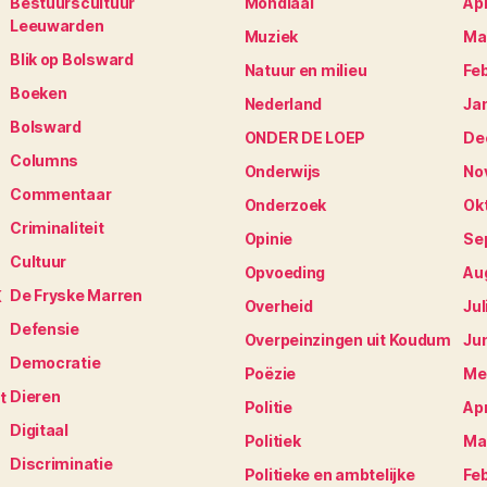
Bestuurscultuur
Mondiaal
Apr
Leeuwarden
Muziek
Ma
Blik op Bolsward
Natuur en milieu
Fe
Boeken
Nederland
Ja
Bolsward
ONDER DE LOEP
De
Columns
Onderwijs
No
Commentaar
Onderzoek
Ok
Criminaliteit
Opinie
Se
Cultuur
Opvoeding
Au
De Fryske Marren
K
Overheid
Jul
Defensie
Overpeinzingen uit Koudum
Ju
Democratie
Poëzie
Me
Dieren
t
Politie
Apr
Digitaal
Politiek
Ma
Discriminatie
Politieke en ambtelijke
Fe