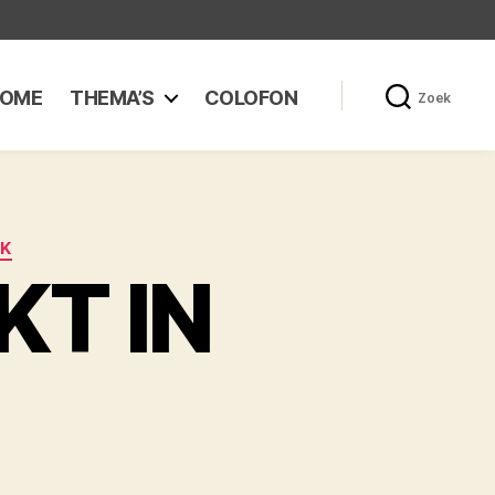
OME
THEMA’S
COLOFON
Zoek
EK
KT IN