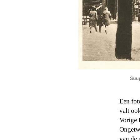
Suup
Een fot
valt oo
Vorige 
Ongetwi
van de 