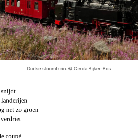
Duitse stoomtrein. © Gerda Bijker-Bos
 snijdt
 landerijen
g net zo groen
 verdriet
de coupé