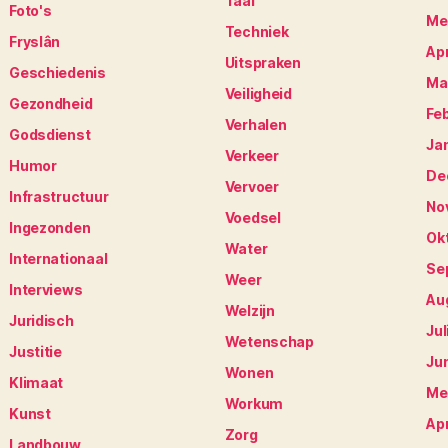
Taal
Foto's
Me
Techniek
Fryslân
Apr
Uitspraken
Geschiedenis
Ma
Veiligheid
Gezondheid
Fe
Verhalen
Godsdienst
Ja
Verkeer
Humor
De
Vervoer
Infrastructuur
No
Voedsel
Ingezonden
Ok
Water
Internationaal
Se
Weer
Interviews
Au
Welzijn
Juridisch
Jul
Wetenschap
Justitie
Ju
Wonen
Klimaat
Me
Workum
Kunst
Apr
Zorg
Landbouw