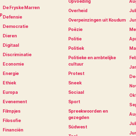
Opvoeding
Au
De Fryske Marren
Overheid
Jul
op
Defensie
Overpeinzingen uit Koudum
Ju
Democratie
Poëzie
Me
Dieren
Politie
Apr
Digitaal
Politiek
Ma
Discriminatie
Politieke en ambtelijke
Fe
Economie
cultuur
Ja
Energie
Protest
De
Ethiek
Sneek
No
Europa
Sociaal
Ok
Evenement
Sport
Se
Filmpjes
Spreekwoorden en
Au
gezegden
Filosofie
Jul
Súdwest
Financiën
Ju