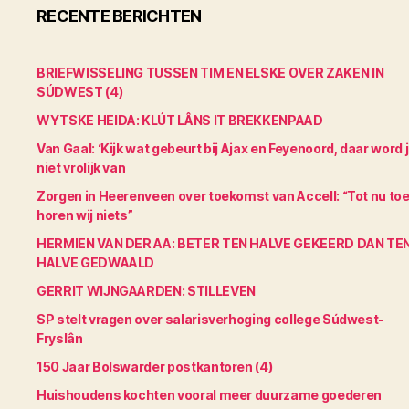
RECENTE BERICHTEN
BRIEFWISSELING TUSSEN TIM EN ELSKE OVER ZAKEN IN
SÚDWEST (4)
WYTSKE HEIDA: KLÚT LÂNS IT BREKKENPAAD
Van Gaal: ‘Kijk wat gebeurt bij Ajax en Feyenoord, daar word 
niet vrolijk van
Zorgen in Heerenveen over toekomst van Accell: “Tot nu to
horen wij niets”
HERMIEN VAN DER AA: BETER TEN HALVE GEKEERD DAN TE
HALVE GEDWAALD
GERRIT WIJNGAARDEN: STILLEVEN
SP stelt vragen over salarisverhoging college Súdwest-
Fryslân
150 Jaar Bolswarder postkantoren (4)
Huishoudens kochten vooral meer duurzame goederen