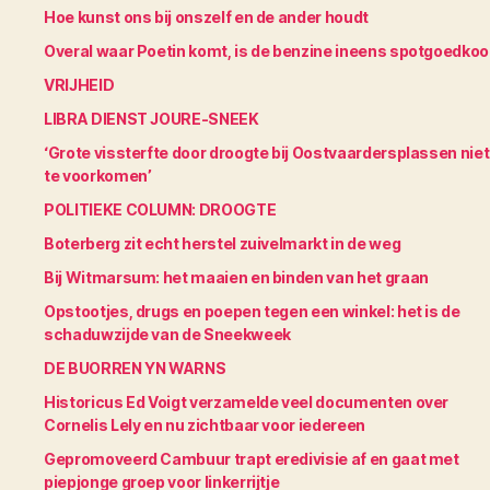
Hoe kunst ons bij onszelf en de ander houdt
Overal waar Poetin komt, is de benzine ineens spotgoedko
VRIJHEID
LIBRA DIENST JOURE-SNEEK
‘Grote vissterfte door droogte bij Oostvaardersplassen niet
te voorkomen’
POLITIEKE COLUMN: DROOGTE
Boterberg zit echt herstel zuivelmarkt in de weg
Bij Witmarsum: het maaien en binden van het graan
Opstootjes, drugs en poepen tegen een winkel: het is de
schaduwzijde van de Sneekweek
DE BUORREN YN WARNS
Historicus Ed Voigt verzamelde veel documenten over
Cornelis Lely en nu zichtbaar voor iedereen
Gepromoveerd Cambuur trapt eredivisie af en gaat met
piepjonge groep voor linkerrijtje