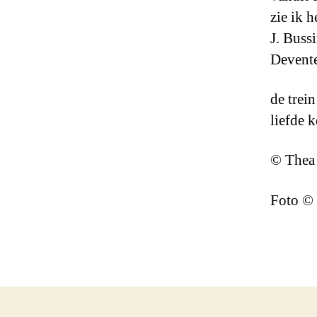
zie ik 
J. Buss
Devent
de trein
liefde 
© Thea 
Foto © 