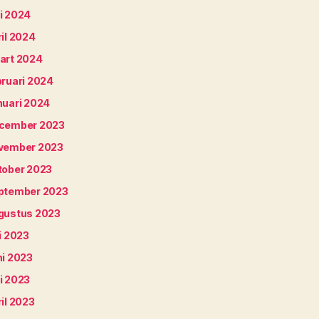
i 2024
il 2024
art 2024
bruari 2024
nuari 2024
cember 2023
vember 2023
tober 2023
ptember 2023
gustus 2023
i 2023
ni 2023
i 2023
il 2023