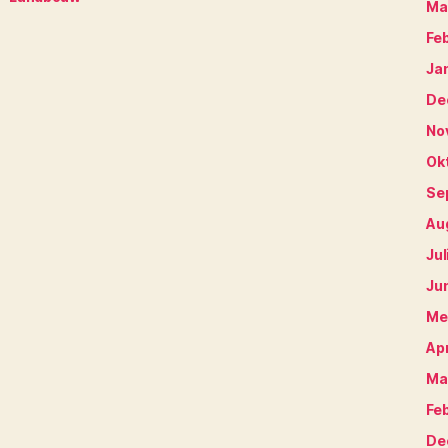
Ma
Fe
Ja
De
No
Ok
Se
Au
Jul
Ju
Me
Apr
Ma
Fe
De