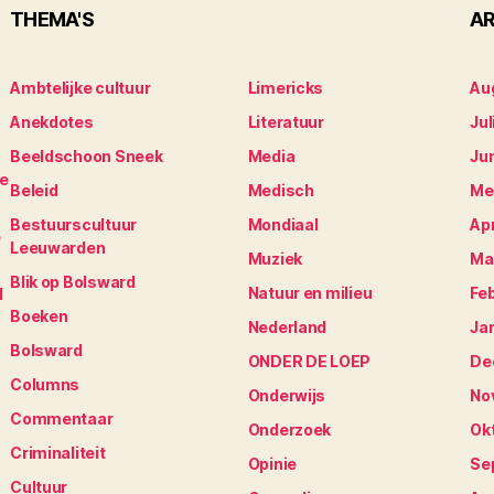
THEMA'S
AR
Ambtelijke cultuur
Limericks
Au
Anekdotes
Literatuur
Jul
Beeldschoon Sneek
Media
Ju
je
Beleid
Medisch
Me
Bestuurscultuur
Mondiaal
Apr
e
Leeuwarden
Muziek
Ma
Blik op Bolsward
Natuur en milieu
Fe
N
Boeken
Nederland
Ja
Bolsward
ONDER DE LOEP
De
Columns
Onderwijs
No
Commentaar
Onderzoek
Ok
Criminaliteit
Opinie
Se
Cultuur