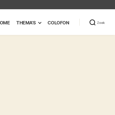
OME
THEMA’S
COLOFON
Zoek