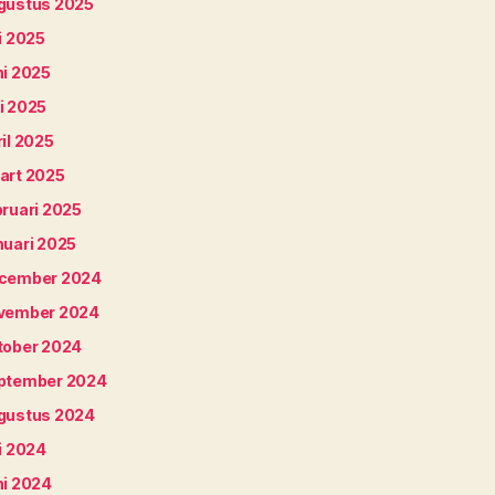
gustus 2025
i 2025
ni 2025
i 2025
il 2025
art 2025
bruari 2025
nuari 2025
cember 2024
vember 2024
tober 2024
ptember 2024
gustus 2024
i 2024
ni 2024