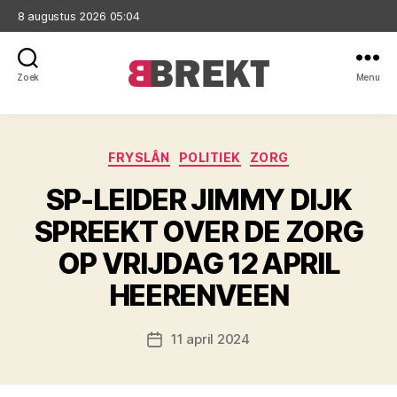
8 augustus 2026 05:04
Zoek
Menu
Brekt
Categorieën
FRYSLÂN
POLITIEK
ZORG
SP-LEIDER JIMMY DIJK
SPREEKT OVER DE ZORG
OP VRIJDAG 12 APRIL
HEERENVEEN
11 april 2024
Berichtdatum