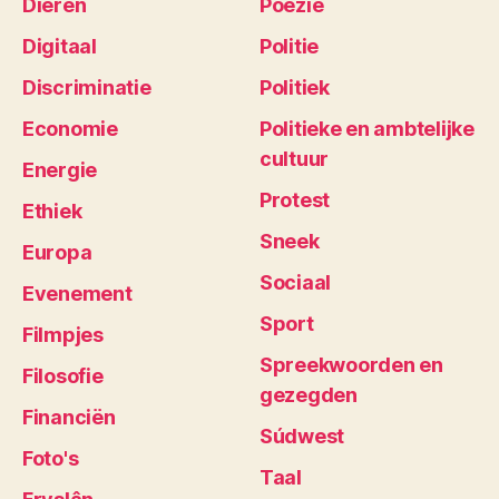
Dieren
Poëzie
Digitaal
Politie
Discriminatie
Politiek
Economie
Politieke en ambtelijke
cultuur
Energie
Protest
Ethiek
Sneek
Europa
Sociaal
Evenement
Sport
Filmpjes
Spreekwoorden en
Filosofie
gezegden
Financiën
Súdwest
Foto's
Taal