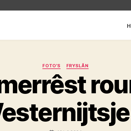
H
Categorieën
FOTO'S
FRYSLÂN
merrêst ro
esternijtsje