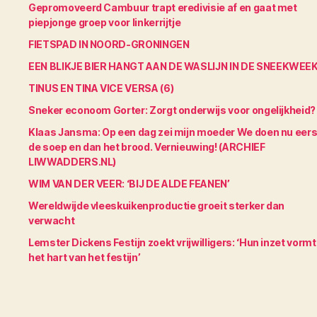
Gepromoveerd Cambuur trapt eredivisie af en gaat met
piepjonge groep voor linkerrijtje
FIETSPAD IN NOORD-GRONINGEN
EEN BLIKJE BIER HANGT AAN DE WASLIJN IN DE SNEEKWEE
TINUS EN TINA VICE VERSA (6)
Sneker econoom Gorter: Zorgt onderwijs voor ongelijkheid?
Klaas Jansma: Op een dag zei mijn moeder We doen nu eers
de soep en dan het brood. Vernieuwing! (ARCHIEF
LIWWADDERS.NL)
WIM VAN DER VEER: ‘BIJ DE ALDE FEANEN’
Wereldwijde vleeskuikenproductie groeit sterker dan
verwacht
Lemster Dickens Festijn zoekt vrijwilligers: ‘Hun inzet vormt
het hart van het festijn’