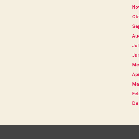
No
Ok
Se
Au
Jul
Ju
Me
Apr
Ma
Fe
De