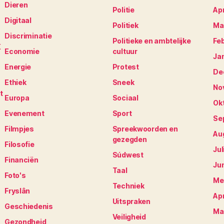
Dieren
Politie
Apr
Digitaal
Politiek
Ma
Discriminatie
Politieke en ambtelijke
Fe
K
Economie
cultuur
Ja
Energie
Protest
De
Ethiek
Sneek
No
t
Europa
Sociaal
Ok
Evenement
Sport
Se
Filmpjes
Spreekwoorden en
Au
gezegden
Filosofie
Jul
Súdwest
Financiën
Ju
Taal
Foto's
Me
Techniek
Fryslân
Apr
Uitspraken
Geschiedenis
Ma
Veiligheid
Gezondheid