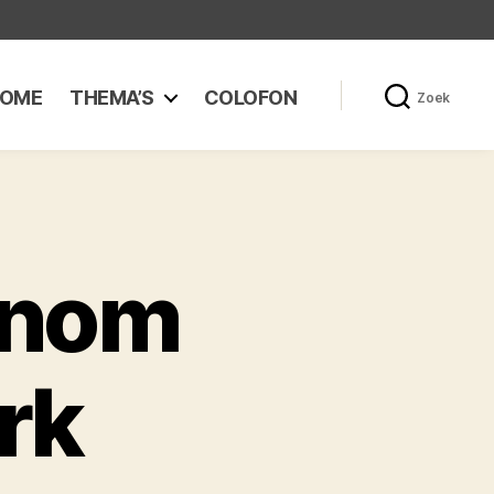
OME
THEMA’S
COLOFON
Zoek
unom
rk