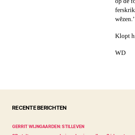
op de f
ferskri
wêzen.’
Klopt hi
WD
RECENTE BERICHTEN
GERRIT WIJNGAARDEN: STILLEVEN