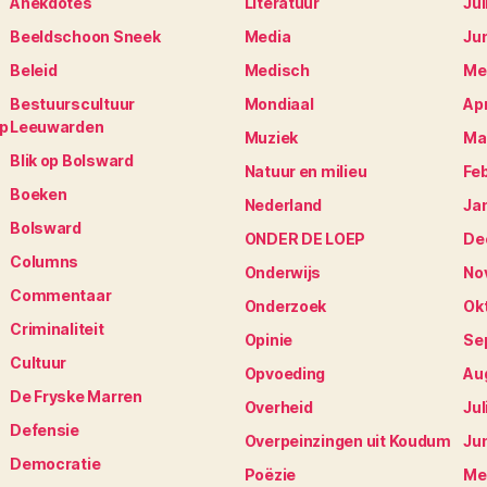
Anekdotes
Literatuur
Jul
Beeldschoon Sneek
Media
Ju
Beleid
Medisch
Me
Bestuurscultuur
Mondiaal
Apr
op
Leeuwarden
Muziek
Ma
Blik op Bolsward
Natuur en milieu
Fe
Boeken
Nederland
Ja
Bolsward
ONDER DE LOEP
De
Columns
Onderwijs
No
Commentaar
Onderzoek
Ok
Criminaliteit
Opinie
Se
Cultuur
Opvoeding
Au
De Fryske Marren
Overheid
Jul
Defensie
Overpeinzingen uit Koudum
Ju
Democratie
Poëzie
Me