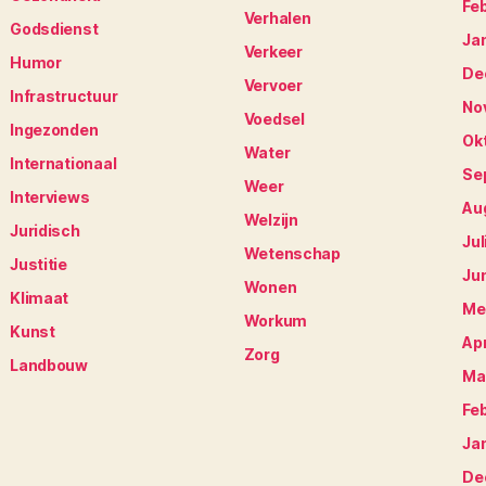
Fe
Verhalen
Godsdienst
Ja
Verkeer
Humor
De
Vervoer
Infrastructuur
No
Voedsel
Ingezonden
Ok
Water
Internationaal
Se
Weer
Interviews
Au
Welzijn
Juridisch
Jul
Wetenschap
Justitie
Ju
Wonen
Klimaat
Me
Workum
Kunst
Apr
Zorg
Landbouw
Ma
Fe
Ja
De