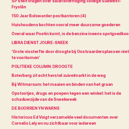
SP stelt vragen over salarisverhoging college Súdwest-
Fryslân
150 Jaar Bolswarder postkantoren (4)
Huishoudens kochten vooral meer duurzame goederen
Overal waar Poetin komt, is de benzine ineens spotgoedko
LIBRA DIENST JOURE-SNEEK
‘Grote vissterfte door droogte bij Oostvaardersplassen niet
te voorkomen’
POLITIEKE COLUMN: DROOGTE
Boterberg zit echt herstel zuivelmarkt in de weg
Bij Witmarsum: het maaien en binden van het graan
Opstootjes, drugs en poepen tegen een winkel: het is de
schaduwzijde van de Sneekweek
DE BUORREN YN WARNS
Historicus Ed Voigt verzamelde veel documenten over
Cornelis Lely en nu zichtbaar voor iedereen