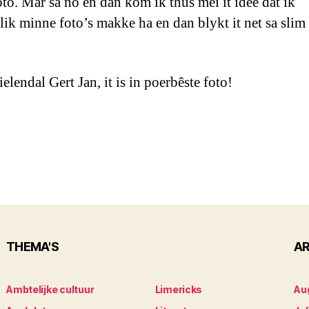
oto. Mar sa no en dan kom ik thús mei it idee dat ik
klik minne foto’s makke ha en dan blykt it net sa slim 
elendal Gert Jan, it is in poerbêste foto!
THEMA'S
AR
Ambtelijke cultuur
Limericks
Au