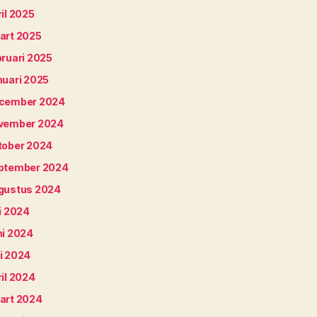
il 2025
art 2025
bruari 2025
nuari 2025
cember 2024
vember 2024
tober 2024
ptember 2024
gustus 2024
i 2024
ni 2024
i 2024
il 2024
art 2024