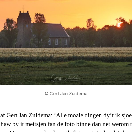
© Gert Jan Zuidema
af Gert Jan Zuidema: ‘Alle moaie dingen dy’t ik sjo
 haw by it meitsjen fan de foto binne dan net werom t