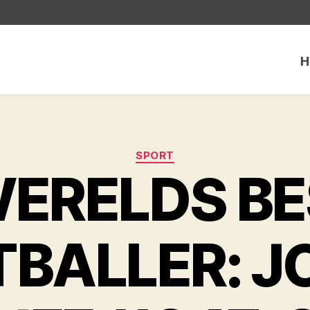
H
Categorieën
SPORT
WERELDS B
BALLER: 