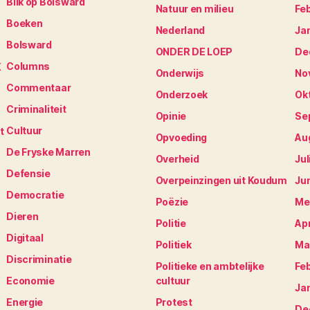
Blik op Bolsward
Natuur en milieu
Fe
Boeken
Nederland
Ja
Bolsward
ONDER DE LOEP
De
Columns
K
Onderwijs
No
Commentaar
Onderzoek
Ok
Criminaliteit
Opinie
Se
Cultuur
t
Opvoeding
Au
De Fryske Marren
Overheid
Jul
Defensie
Overpeinzingen uit Koudum
Ju
Democratie
Poëzie
Me
Dieren
Politie
Apr
Digitaal
Politiek
Ma
Discriminatie
Politieke en ambtelijke
Fe
Economie
cultuur
Ja
Energie
Protest
De