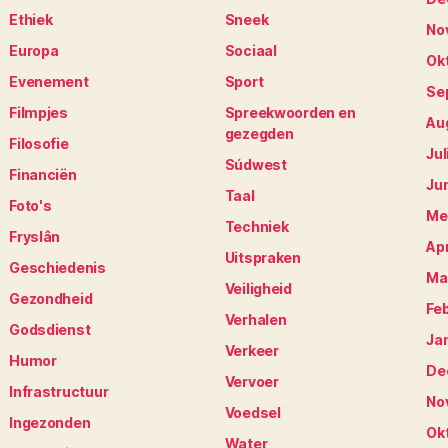
Ethiek
Sneek
No
Europa
Sociaal
Ok
Evenement
Sport
Se
Filmpjes
Spreekwoorden en
Au
gezegden
Filosofie
Jul
Súdwest
Financiën
Ju
Taal
Foto's
Me
Techniek
Fryslân
Apr
Uitspraken
Geschiedenis
Ma
Veiligheid
Gezondheid
Fe
Verhalen
Godsdienst
Ja
Verkeer
Humor
De
Vervoer
Infrastructuur
No
Voedsel
Ingezonden
Ok
Water