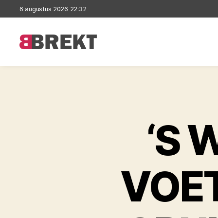
6 augustus 2026 22:32
Brekt
‘S 
VOET