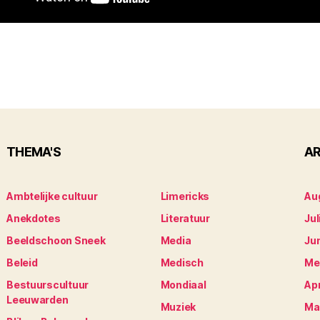
THEMA'S
AR
Ambtelijke cultuur
Limericks
Au
Anekdotes
Literatuur
Jul
Beeldschoon Sneek
Media
Ju
Beleid
Medisch
Me
Bestuurscultuur
Mondiaal
Apr
Leeuwarden
Muziek
Ma