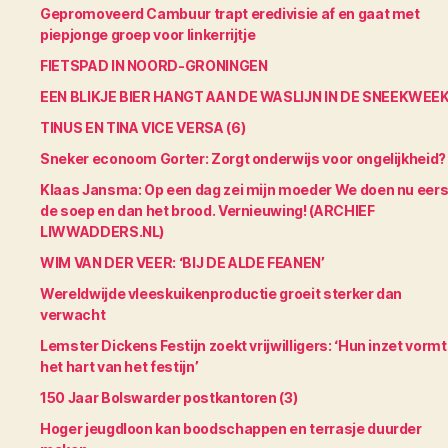
Gepromoveerd Cambuur trapt eredivisie af en gaat met
piepjonge groep voor linkerrijtje
FIETSPAD IN NOORD-GRONINGEN
EEN BLIKJE BIER HANGT AAN DE WASLIJN IN DE SNEEKWEE
TINUS EN TINA VICE VERSA (6)
Sneker econoom Gorter: Zorgt onderwijs voor ongelijkheid?
Klaas Jansma: Op een dag zei mijn moeder We doen nu eers
de soep en dan het brood. Vernieuwing! (ARCHIEF
LIWWADDERS.NL)
WIM VAN DER VEER: ‘BIJ DE ALDE FEANEN’
Wereldwijde vleeskuikenproductie groeit sterker dan
verwacht
Lemster Dickens Festijn zoekt vrijwilligers: ‘Hun inzet vormt
het hart van het festijn’
150 Jaar Bolswarder postkantoren (3)
Hoger jeugdloon kan boodschappen en terrasje duurder