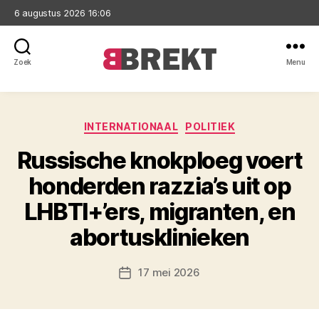
6 augustus 2026 16:06
Zoek
Menu
Brekt
Categorieën
INTERNATIONAAL
POLITIEK
Russische knokploeg voert
honderden razzia’s uit op
LHBTI+’ers, migranten, en
abortusklinieken
17 mei 2026
Berichtdatum