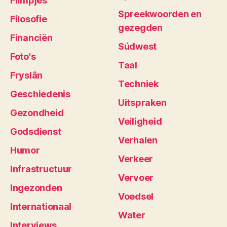
Filmpjes
Spreekwoorden en
Filosofie
gezegden
Financiën
Súdwest
Foto's
Taal
Fryslân
Techniek
Geschiedenis
Uitspraken
Gezondheid
Veiligheid
Godsdienst
Verhalen
Humor
Verkeer
Infrastructuur
Vervoer
Ingezonden
Voedsel
Internationaal
Water
Interviews