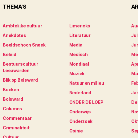
THEMA'S
AR
Ambtelijke cultuur
Limericks
Au
Anekdotes
Literatuur
Jul
Beeldschoon Sneek
Media
Ju
Beleid
Medisch
Me
Bestuurscultuur
Mondiaal
Apr
Leeuwarden
Muziek
Ma
Blik op Bolsward
Natuur en milieu
Fe
Boeken
Nederland
Ja
Bolsward
ONDER DE LOEP
De
Columns
Onderwijs
No
Commentaar
Onderzoek
Ok
Criminaliteit
Opinie
Se
Cultuur