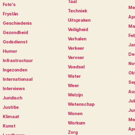
Taal
Foto's
Me
Techniek
Fryslân
Apr
Uitspraken
Geschiedenis
Ma
Veiligheid
Gezondheid
Fe
Verhalen
Godsdienst
Ja
Verkeer
Humor
De
Vervoer
Infrastructuur
No
Voedsel
Ingezonden
Ok
Water
Internationaal
Se
Weer
Interviews
Au
Welzijn
Juridisch
Jul
Wetenschap
Justitie
Ju
Wonen
Klimaat
Me
Workum
Kunst
Apr
Zorg