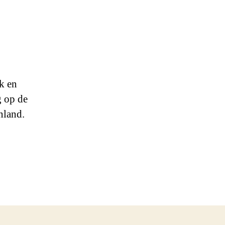
k en
g op de
nland.