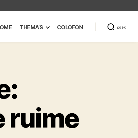
OME
THEMA’S
COLOFON
Zoek
e:
e ruime