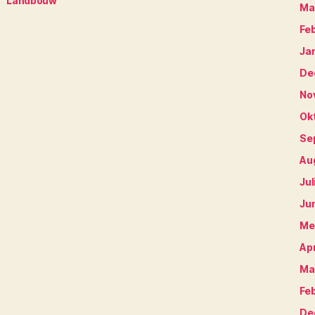
Landbouw
Ma
Fe
Ja
De
No
Ok
Se
Au
Jul
Ju
Me
Apr
Ma
Fe
De