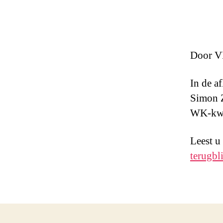
Door VI
In de a
Simon Z
WK-kwal
Leest u
terugbl