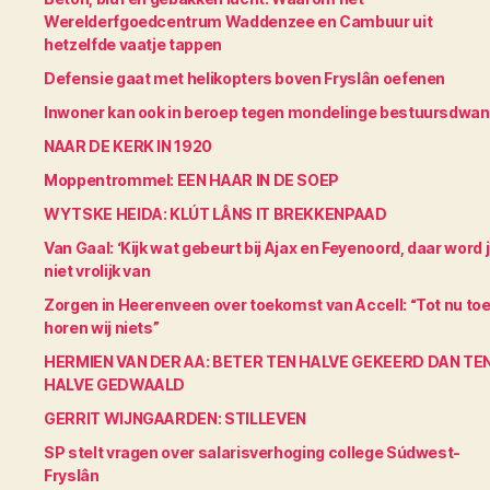
Werelderfgoedcentrum Waddenzee en Cambuur uit
hetzelfde vaatje tappen
Defensie gaat met helikopters boven Fryslân oefenen
Inwoner kan ook in beroep tegen mondelinge bestuursdwa
NAAR DE KERK IN 1920
Moppentrommel: EEN HAAR IN DE SOEP
WYTSKE HEIDA: KLÚT LÂNS IT BREKKENPAAD
Van Gaal: ‘Kijk wat gebeurt bij Ajax en Feyenoord, daar word 
niet vrolijk van
Zorgen in Heerenveen over toekomst van Accell: “Tot nu to
horen wij niets”
HERMIEN VAN DER AA: BETER TEN HALVE GEKEERD DAN TE
HALVE GEDWAALD
GERRIT WIJNGAARDEN: STILLEVEN
SP stelt vragen over salarisverhoging college Súdwest-
Fryslân