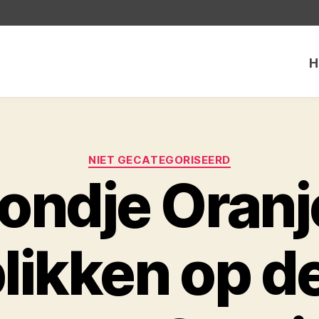
H
Categorieën
NIET GECATEGORISEERD
ondje Oranj
likken op d