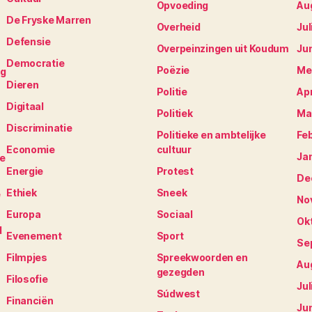
Opvoeding
Au
De Fryske Marren
Overheid
Jul
Defensie
Overpeinzingen uit Koudum
Ju
Democratie
Poëzie
Me
ng
Dieren
Politie
Apr
Digitaal
Politiek
Ma
Discriminatie
Politieke en ambtelijke
Fe
Economie
cultuur
Ja
je
Energie
Protest
De
Ethiek
Sneek
e
No
Europa
Sociaal
Ok
N
Evenement
Sport
Se
Filmpjes
Spreekwoorden en
Au
gezegden
Filosofie
Jul
Súdwest
Financiën
Ju