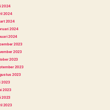
i 2024
il 2024
art 2024
bruari 2024
nuari 2024
cember 2023
vember 2023
tober 2023
ptember 2023
gustus 2023
i 2023
ni 2023
i 2023
il 2023