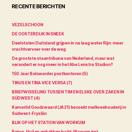
RECENTE BERICHTEN
VEZELSCHOON
DE OOSTERDIJK IN SNEEK
Deelstaten Duitsland grijpen in na laag water Rijn: meer
vrachtvervoer over de weg
De grootste staantribune van Nederland, maar wat
verandert er nog meer in het Abe Lenstra Stadion?
150 Jaar Bolswarder postkantoren (5)
TINUS EN TINA VICE VERSA (7)
BRIEFWISSELING TUSSEN TIM EN ELSKE OVER ZAKEN IN
SÚDWEST (4)
Kamerlid Goudzwaard (JA21) bezoekt melkveehouderij in
Súdwest-Fryslân
BLIK OP HET STATION VAN WORKUM
Beton, bluf en gebakken lucht: Waarom het