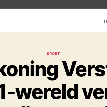
H
Categorieën
SPORT
koning Vers
F1-wereld ve