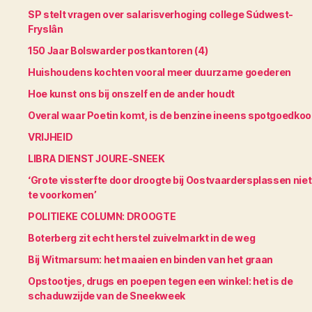
SP stelt vragen over salarisverhoging college Súdwest-
Fryslân
150 Jaar Bolswarder postkantoren (4)
Huishoudens kochten vooral meer duurzame goederen
Hoe kunst ons bij onszelf en de ander houdt
Overal waar Poetin komt, is de benzine ineens spotgoedko
VRIJHEID
LIBRA DIENST JOURE-SNEEK
‘Grote vissterfte door droogte bij Oostvaardersplassen niet
te voorkomen’
POLITIEKE COLUMN: DROOGTE
Boterberg zit echt herstel zuivelmarkt in de weg
Bij Witmarsum: het maaien en binden van het graan
Opstootjes, drugs en poepen tegen een winkel: het is de
schaduwzijde van de Sneekweek