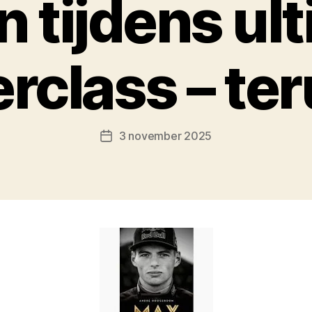
n tijdens ul
rclass – ter
3 november 2025
Berichtdatum