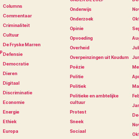
Columns
Onderwijs
No
Commentaar
Onderzoek
Ok
Criminaliteit
Opinie
Se
Cultuur
Opvoeding
Au
De Fryske Marren
Overheid
Jul
op
Defensie
Overpeinzingen uit Koudum
Ju
Democratie
Poëzie
Me
Dieren
Politie
Apr
Digitaal
Politiek
Ma
Discriminatie
Politieke en ambtelijke
Fe
Economie
cultuur
Ja
Energie
Protest
De
Ethiek
Sneek
No
Europa
Sociaal
Ok