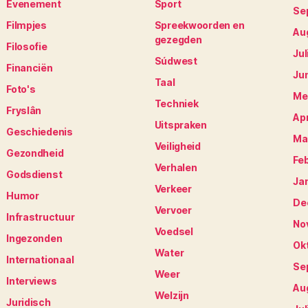
Evenement
Sport
Se
Filmpjes
Spreekwoorden en
Au
gezegden
Filosofie
Jul
Súdwest
Financiën
Ju
Taal
Foto's
Me
Techniek
Fryslân
Apr
Uitspraken
Geschiedenis
Ma
Veiligheid
Gezondheid
Fe
Verhalen
Godsdienst
Ja
Verkeer
Humor
De
Vervoer
Infrastructuur
No
Voedsel
Ingezonden
Ok
Water
Internationaal
Se
Weer
Interviews
Au
Welzijn
Juridisch