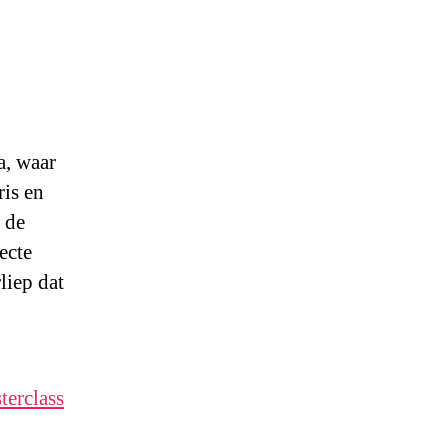
a, waar
ris en
 de
ecte
liep dat
terclass