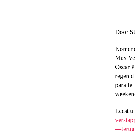
Door St
Komend 
Max Ver
Oscar P
regen d
paralle
weeken
Leest u
verstap
—terug