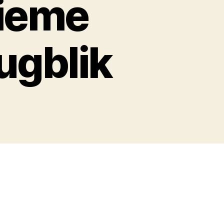
tieme
ugblik