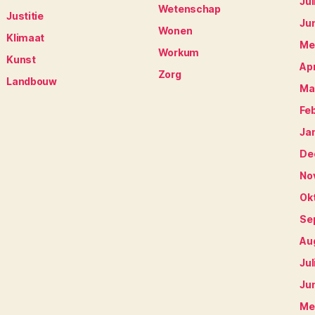
Jul
Wetenschap
Justitie
Ju
Wonen
Klimaat
Me
Workum
Kunst
Apr
Zorg
Landbouw
Ma
Fe
Ja
De
No
Ok
Se
Au
Jul
Ju
Me