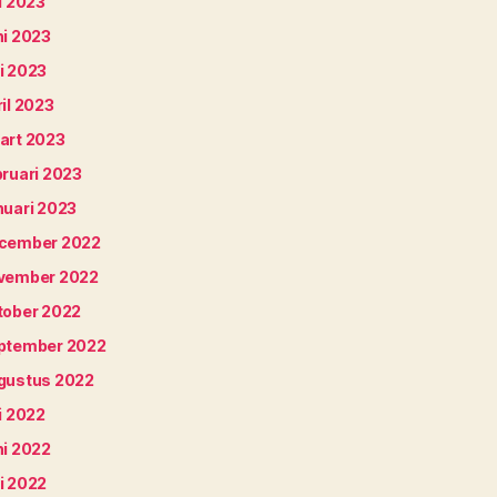
i 2023
ni 2023
i 2023
il 2023
art 2023
bruari 2023
nuari 2023
cember 2022
vember 2022
tober 2022
ptember 2022
gustus 2022
i 2022
ni 2022
i 2022