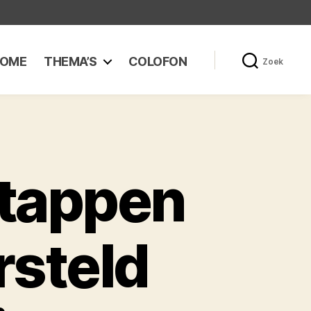
OME
THEMA’S
COLOFON
Zoek
tappen
rsteld