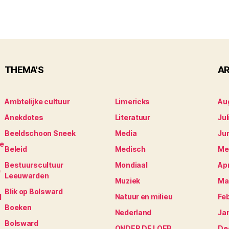
THEMA'S
AR
Ambtelijke cultuur
Limericks
Au
Anekdotes
Literatuur
Jul
Beeldschoon Sneek
Media
Ju
je
Beleid
Medisch
Me
Bestuurscultuur
Mondiaal
Apr
e
Leeuwarden
Muziek
Ma
Blik op Bolsward
Natuur en milieu
Fe
N
Boeken
Nederland
Ja
Bolsward
ONDER DE LOEP
De