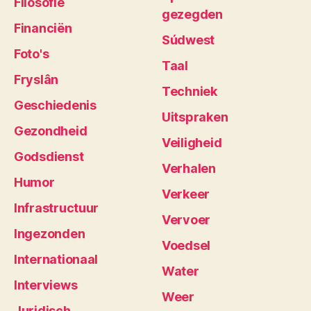
Filosofie
gezegden
Financiën
Súdwest
Foto's
Taal
Fryslân
Techniek
Geschiedenis
Uitspraken
Gezondheid
Veiligheid
Godsdienst
Verhalen
Humor
Verkeer
Infrastructuur
Vervoer
Ingezonden
Voedsel
Internationaal
Water
Interviews
Weer
Juridisch