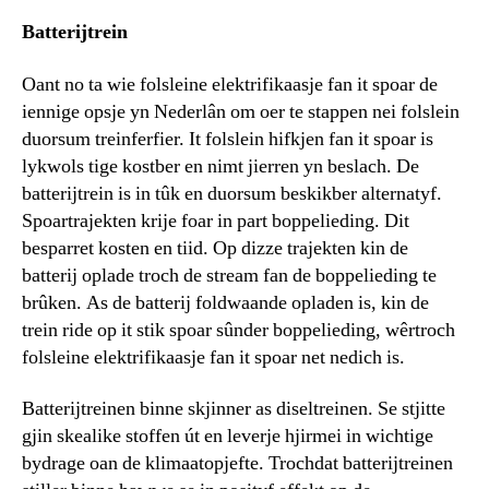
Batterijtrein
Oant no ta wie folsleine elektrifikaasje fan it spoar de
iennige opsje yn Nederlân om oer te stappen nei folslein
duorsum treinferfier. It folslein hifkjen fan it spoar is
lykwols tige kostber en nimt jierren yn beslach. De
batterijtrein is in tûk en duorsum beskikber alternatyf.
Spoartrajekten krije foar in part boppelieding. Dit
besparret kosten en tiid. Op dizze trajekten kin de
batterij oplade troch de stream fan de boppelieding te
brûken. As de batterij foldwaande opladen is, kin de
trein ride op it stik spoar sûnder boppelieding, wêrtroch
folsleine elektrifikaasje fan it spoar net nedich is.
Batterijtreinen binne skjinner as diseltreinen. Se stjitte
gjin skealike stoffen út en leverje hjirmei in wichtige
bydrage oan de klimaatopjefte. Trochdat batterijtreinen