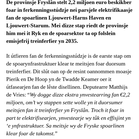
De provinsje Fryslân stelt 2,2 miljoen euro beskikber
foar in ferkenningsstúdzje nei
parsjele elektrifikaasje
fan de spoarlinen Ljouwert-Harns Haven en
Ljouwert-Starum. Mei dizze stap riedt de provinsje
him mei it Ryk en de spoarsektor ta op folslein
emisjefrij treinferfier yn 2035.
It útfieren fan de ferkenningsstúdzje is de earste stap om
de spoarynfrastruktuer klear te meitsjen foar duorsum
treinferfier. Dit slút oan op de resint oannommen moasje
Pierik en De Hoop yn de Twadde Keamer oer it
útfasearjen fan de lêste disellinen. Deputearre Matthijs
de Vries: “
Wy dogge dizze ekstra ynvestearring fan €2,2
miljoen, om’t wy stappen sette wolle yn it duorsumer
meitsjen fan it treinferfier yn Fryslân. Troch it foar in
part te elektrifisearjen, ynvestearje wy tûk en effisjint yn
‘e ynfrastruktuer. Sa meitsje wy de Fryske spoarlinen
klear foar de takomst.
”