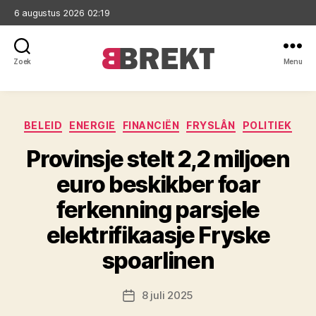
6 augustus 2026 02:19
Zoek
Menu
Brekt
Categorieën
BELEID
ENERGIE
FINANCIËN
FRYSLÂN
POLITIEK
Provinsje stelt 2,2 miljoen
euro beskikber foar
ferkenning parsjele
elektrifikaasje Fryske
spoarlinen
8 juli 2025
Berichtdatum