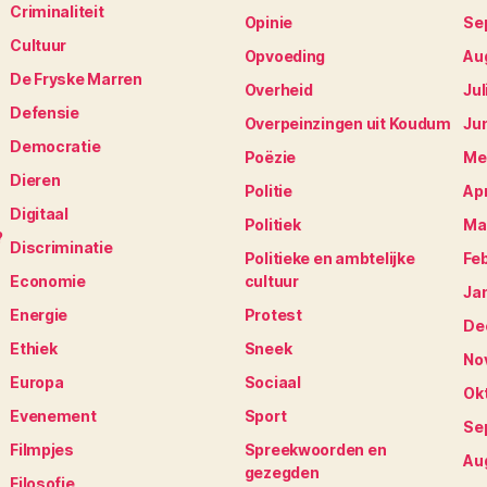
Criminaliteit
Opinie
Se
Cultuur
Opvoeding
Au
De Fryske Marren
Overheid
Jul
Defensie
Overpeinzingen uit Koudum
Ju
Democratie
Poëzie
Me
Dieren
Politie
Apr
Digitaal
Politiek
Ma
?
Discriminatie
Politieke en ambtelijke
Fe
Economie
cultuur
Ja
Energie
Protest
De
Ethiek
Sneek
No
Europa
Sociaal
Ok
Evenement
Sport
Se
Filmpjes
Spreekwoorden en
Au
gezegden
Filosofie