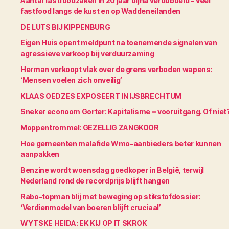
Aantal fastfoodzaken in 20 jaar bijna verdubbeld – Veel
fastfood langs de kust en op Waddeneilanden
DE LUTS BIJ KIPPENBURG
Eigen Huis opent meldpunt na toenemende signalen van
agressieve verkoop bij verduurzaming
Herman verkoopt vlak over de grens verboden wapens:
‘Mensen voelen zich onveilig’
KLAAS OEDZES EXPOSEERT IN IJSBRECHTUM
Sneker econoom Gorter: Kapitalisme = vooruitgang. Of niet
Moppentrommel: GEZELLIG ZANGKOOR
Hoe gemeenten malafide Wmo-aanbieders beter kunnen
aanpakken
Benzine wordt woensdag goedkoper in België, terwijl
Nederland rond de recordprijs blijft hangen
Rabo-topman blij met beweging op stikstofdossier:
‘Verdienmodel van boeren blijft cruciaal’
WYTSKE HEIDA: EK KIJ OP IT SKROK