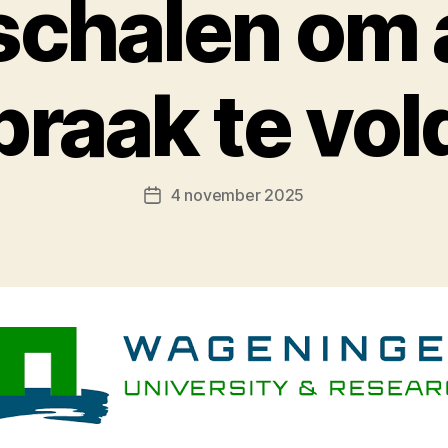
schalen om 
praak te vo
4 november 2025
Berichtdatum