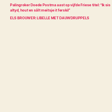
Palingroker Doede Postma aast op vijfde Friese titel: “Ik sis
altyd, hout en sâlt meitsje it ferskil”
ELS BROUWER: LIBELLE MET DAUWDRUPPELS