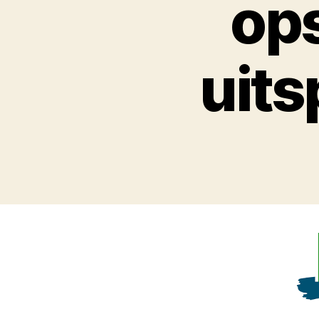
op
uits