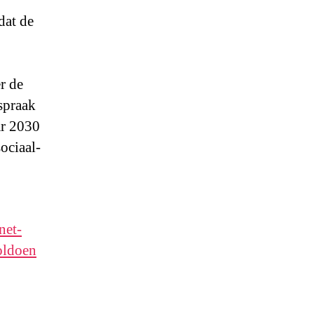
dat de
r de
spraak
ar 2030
ociaal-
net-
oldoen