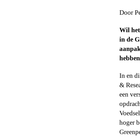
Door Pe
Wil het
in de G
aanpak 
hebben
In en d
& Resea
een ver
opdrach
Voedsel
hoger b
Greenpe