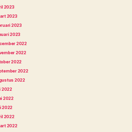
il 2023
art 2023
bruari 2023
nuari 2023
cember 2022
vember 2022
tober 2022
ptember 2022
gustus 2022
i 2022
ni 2022
i 2022
il 2022
art 2022