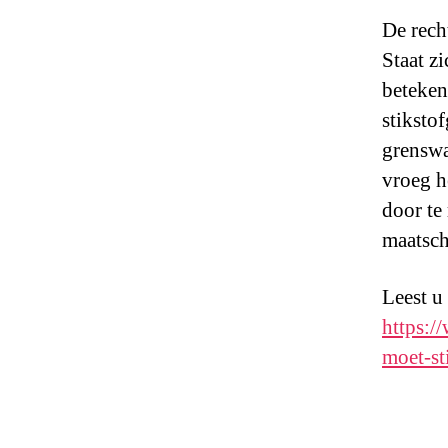
De rech
Staat z
beteken
stiksto
grenswa
vroeg h
door te
maatsch
Leest u
https:/
moet-st