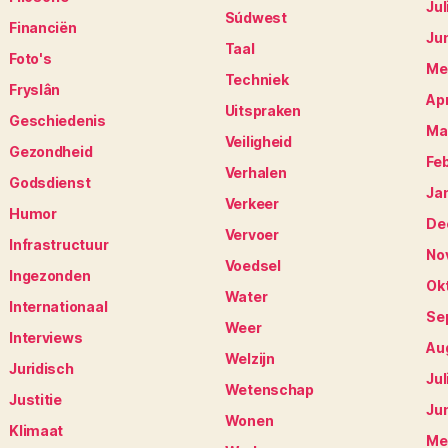
Jul
Súdwest
Financiën
Ju
Taal
Foto's
Me
Techniek
Fryslân
Apr
Uitspraken
Geschiedenis
Ma
Veiligheid
Gezondheid
Fe
Verhalen
Godsdienst
Ja
Verkeer
Humor
De
Vervoer
Infrastructuur
No
Voedsel
Ingezonden
Ok
Water
Internationaal
Se
Weer
Interviews
Au
Welzijn
Juridisch
Jul
Wetenschap
Justitie
Ju
Wonen
Klimaat
Me