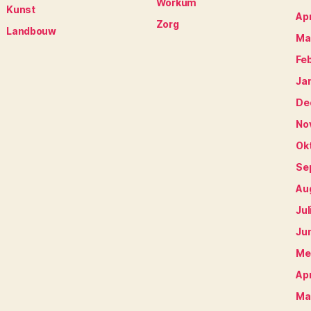
Workum
Kunst
Apr
Zorg
Landbouw
Ma
Fe
Ja
De
No
Ok
Se
Au
Jul
Ju
Me
Apr
Ma