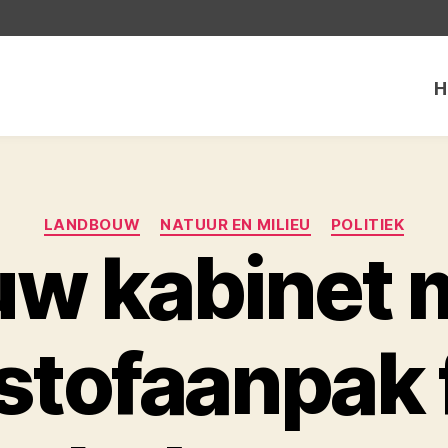
H
Categorieën
LANDBOUW
NATUUR EN MILIEU
POLITIEK
uw kabinet 
stofaanpak 