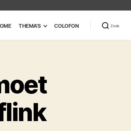
OME
THEMA’S
COLOFON
Zoek
moet
flink