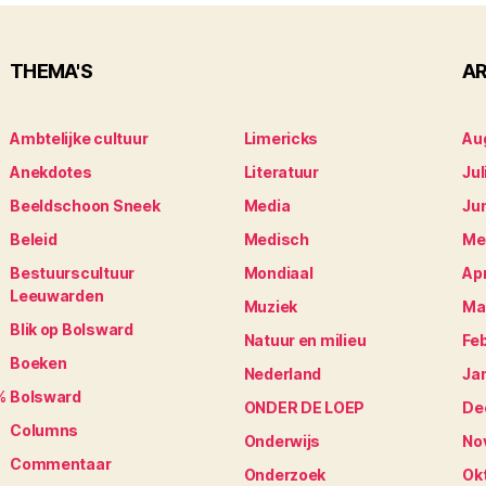
THEMA'S
AR
Ambtelijke cultuur
Limericks
Au
Anekdotes
Literatuur
Jul
Beeldschoon Sneek
Media
Ju
Beleid
Medisch
Me
Bestuurscultuur
Mondiaal
Apr
Leeuwarden
Muziek
Ma
Blik op Bolsward
Natuur en milieu
Fe
Boeken
Nederland
Ja
%
Bolsward
ONDER DE LOEP
De
Columns
Onderwijs
No
Commentaar
Onderzoek
Ok