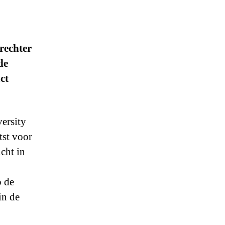
rechter
de
ct
ersity
tst voor
cht in
p de
in de