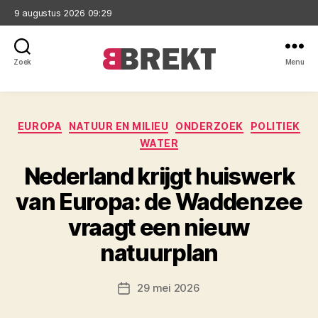
9 augustus 2026 09:29
Zoek
Menu
Brekt
Categorieën
EUROPA
NATUUR EN MILIEU
ONDERZOEK
POLITIEK
WATER
Nederland krijgt huiswerk
van Europa: de Waddenzee
vraagt een nieuw
natuurplan
29 mei 2026
Berichtdatum