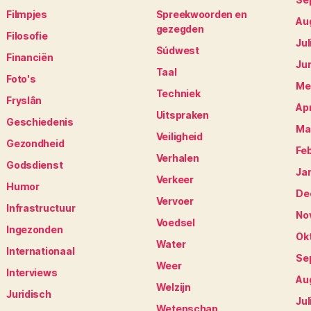
Filmpjes
Spreekwoorden en
Au
gezegden
Filosofie
Jul
Súdwest
Financiën
Ju
Taal
Foto's
Me
Techniek
Fryslân
Apr
Uitspraken
Geschiedenis
Ma
Veiligheid
Gezondheid
Fe
Verhalen
Godsdienst
Ja
Verkeer
Humor
De
Vervoer
Infrastructuur
No
Voedsel
Ingezonden
Ok
Water
Internationaal
Se
Weer
Interviews
Au
Welzijn
Juridisch
Jul
Wetenschap