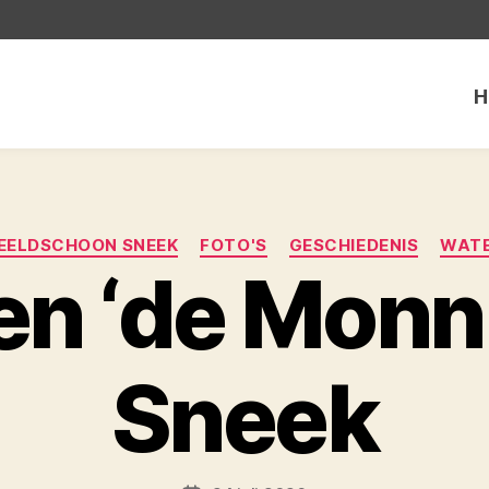
H
Categorieën
EELDSCHOON SNEEK
FOTO'S
GESCHIEDENIS
WAT
n ‘de Monni
Sneek