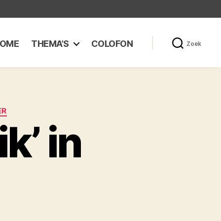
OME
THEMA’S
COLOFON
Zoek
ER
k’ in