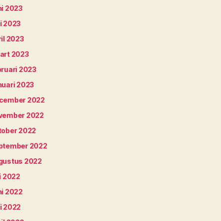
ni 2023
i 2023
il 2023
art 2023
bruari 2023
nuari 2023
cember 2022
vember 2022
tober 2022
ptember 2022
gustus 2022
i 2022
ni 2022
i 2022