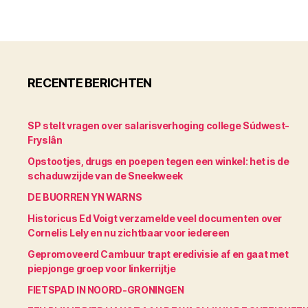
RECENTE BERICHTEN
SP stelt vragen over salarisverhoging college Súdwest-
Fryslân
Opstootjes, drugs en poepen tegen een winkel: het is de
schaduwzijde van de Sneekweek
DE BUORREN YN WARNS
Historicus Ed Voigt verzamelde veel documenten over
Cornelis Lely en nu zichtbaar voor iedereen
Gepromoveerd Cambuur trapt eredivisie af en gaat met
piepjonge groep voor linkerrijtje
FIETSPAD IN NOORD-GRONINGEN