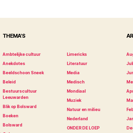
THEMA'S
AR
Ambtelijke cultuur
Limericks
Au
Anekdotes
Literatuur
Jul
Beeldschoon Sneek
Media
Ju
Beleid
Medisch
Me
Bestuurscultuur
Mondiaal
Apr
Leeuwarden
Muziek
Ma
Blik op Bolsward
Natuur en milieu
Fe
Boeken
Nederland
Ja
Bolsward
ONDER DE LOEP
De