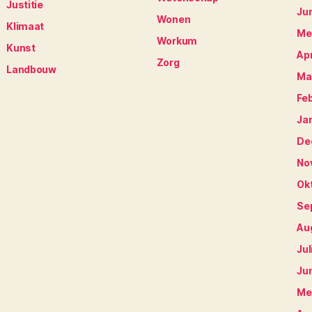
Justitie
Ju
Wonen
Klimaat
Me
Workum
Kunst
Apr
Zorg
Landbouw
Ma
Fe
Ja
De
No
Ok
Se
Au
Jul
Ju
Me