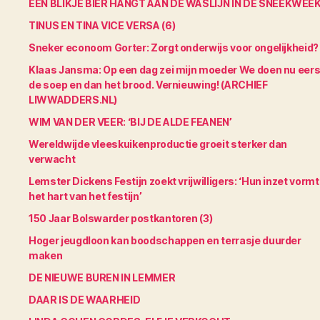
EEN BLIKJE BIER HANGT AAN DE WASLIJN IN DE SNEEKWEE
TINUS EN TINA VICE VERSA (6)
Sneker econoom Gorter: Zorgt onderwijs voor ongelijkheid?
Klaas Jansma: Op een dag zei mijn moeder We doen nu eers
de soep en dan het brood. Vernieuwing! (ARCHIEF
LIWWADDERS.NL)
WIM VAN DER VEER: ‘BIJ DE ALDE FEANEN’
Wereldwijde vleeskuikenproductie groeit sterker dan
verwacht
Lemster Dickens Festijn zoekt vrijwilligers: ‘Hun inzet vormt
het hart van het festijn’
150 Jaar Bolswarder postkantoren (3)
Hoger jeugdloon kan boodschappen en terrasje duurder
maken
DE NIEUWE BUREN IN LEMMER
DAAR IS DE WAARHEID