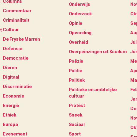
Columns
K
Onderwijs
No
Commentaar
Onderzoek
Ok
Criminaliteit
Opinie
Se
Cultuur
t
Opvoeding
Au
De Fryske Marren
Overheid
Jul
Defensie
Overpeinzingen uit Koudum
Ju
Democratie
Poëzie
Me
Dieren
Politie
Apr
Digitaal
Politiek
Ma
Discriminatie
Politieke en ambtelijke
Fe
Economie
cultuur
Ja
Energie
Protest
De
Ethiek
Sneek
No
Europa
Sociaal
Ok
Evenement
Sport
Se