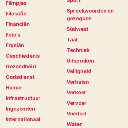
Sport
Filmpjes
Spreekwoorden en
Filosofie
gezegden
Financiën
Súdwest
Foto's
Taal
Fryslân
Techniek
Geschiedenis
Uitspraken
Gezondheid
Veiligheid
Godsdienst
Verhalen
Humor
Verkeer
Infrastructuur
Vervoer
Ingezonden
Voedsel
Internationaal
Water