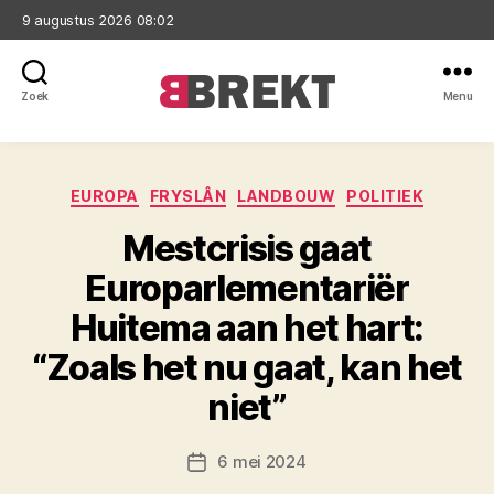
9 augustus 2026 08:02
Zoek
Menu
Brekt
Categorieën
EUROPA
FRYSLÂN
LANDBOUW
POLITIEK
Mestcrisis gaat
Europarlementariër
Huitema aan het hart:
“Zoals het nu gaat, kan het
niet”
6 mei 2024
Berichtdatum