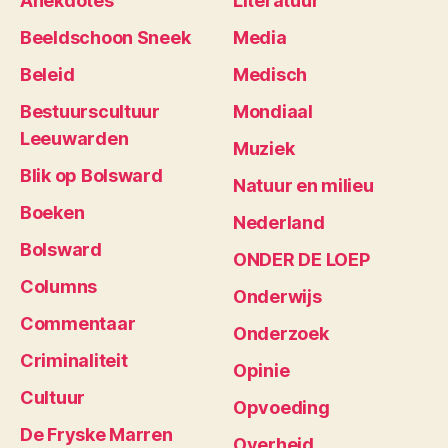
Anekdotes
Literatuur
Beeldschoon Sneek
Media
Beleid
Medisch
Bestuurscultuur
Mondiaal
Leeuwarden
Muziek
Blik op Bolsward
Natuur en milieu
Boeken
Nederland
Bolsward
ONDER DE LOEP
Columns
Onderwijs
Commentaar
Onderzoek
Criminaliteit
Opinie
Cultuur
Opvoeding
De Fryske Marren
Overheid