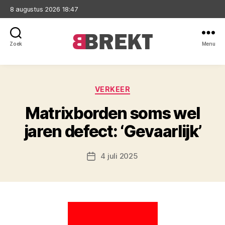
8 augustus 2026 18:47
Zoek
Menu
Brekt
Categorieën
VERKEER
Matrixborden soms wel
jaren defect: ‘Gevaarlijk’
4 juli 2025
Berichtdatum